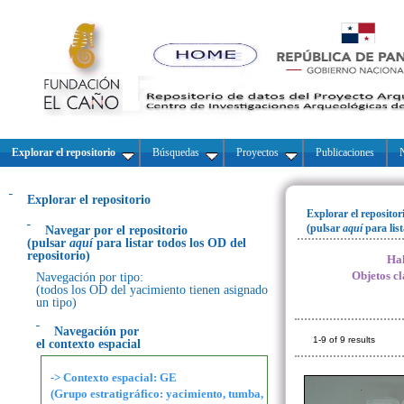
Explorar el repositorio
Búsquedas
Proyectos
Publicaciones
N
Explorar el repositorio
Explorar el repositor
(pulsar
aquí
para lis
Navegar por el repositorio
(pulsar
aquí
para listar todos los OD del
repositorio)
Hal
Objetos cl
Navegación por tipo:
(todos los OD del yacimiento tienen asignado
un tipo)
Navegación por
1-9 of 9 results
el contexto espacial
-> Contexto espacial: GE
(Grupo estratigráfico: yacimiento, tumba,