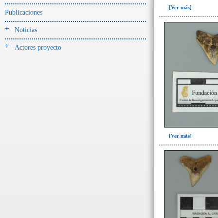
-> Hallado en la UE#:
[Ver más]
Objetos clasificados según
Publicaciones
los UE# del GE
Noticias
082(1)
Actores proyecto
096(13)
097(1)
101(1)
104(2)
105(111)
105D(4)
125(9)
[Ver más]
518(1)
->
Fase de la Matriz de Harris (MH)
(Fase de la MH a la que pertenece la
UE)
Fase I: Construcción tumba,
entierro y ofrenda I(27)