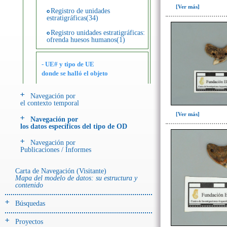
[Ver más]
Registro de unidades
estratigráficas(34)
Registro unidades estratigráficas:
ofrenda huesos humanos(1)
- UE# y tipo de UE
donde se halló el objeto
Navegación por
-> Hallado en UE del tipo:
el contexto temporal
Objetos clasificados según
[Ver más]
los tipos de UE del GE
Navegación por
los datos específicos del tipo de OD
Depósito de cerámica(1)
Navegación por
Entierro(86)
Publicaciones / Informes
Entierro-ofrenda(1)
Carta de Navegación (Visitante)
Ofrenda(51)
Mapa del modelo de datos: su estructura y
contenido
Ofrenda (?)(2)
Búsquedas
Relleno-colmatación(1)
Proyectos