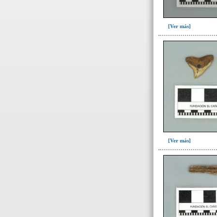
Fase II: Colmatación del entierro
y ofrenda I(3)
[Ver más]
Fase III: Colocación ofrenda II,
construcción forjado y colocación
..(2)
Fase IV: Colmatación ofrenda II
y derrumbe forjado y ofrenda
III(3)
Tumba 10(5)
Tumba 2 (934)
Tumba 3 (12)
Tumba 4 (201)
[Ver más]
Tumba 5 (95)
Tumba 6 (63)
Tumba 7 (669)
Tumba 8 (63)
Tumba 9 (322)