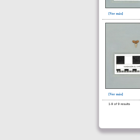
Unidad superficial (S) vinculada al
cementerio(98)
~Alineamientos de monolitos en el
[Ver más]
yacimiento de El Caño(7)
~Contexto desconocido. Objeto
recuperado en la escombrera (5)
~Sin asignar(7)
[Ver más]
1-9 of 9 results