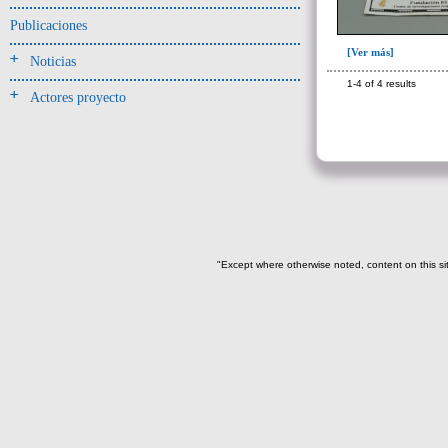
Jarra(340)
Publicaciones
Mamaderas(1)
[Ver más]
Noticias
misceláneo(1)
1-4 of 4 results
Actores proyecto
Molde(1)
Olla(54)
Pedestal(6)
Plato(59)
Silbato(3)
Volante de huso(2)
"Except where otherwise noted, content on this si
-> Tipo de uso.
Artefactos no cerámicos
Herramientas, armas o útiles(300)
Objetos rituales u
ornamentales(902)
~Sin asignar(2)