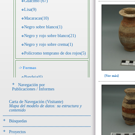
Guácimo (67)
Lisa(9)
Macaracas(10)
Negro sobre blanco(1)
Negro y rojo sobre blanco(21)
Negro y rojo sobre crema(1)
Polícromo temprano de dos rojos(5)
->
Formas
[Ver más]
Bandeja(6)
Navegación por
Botella(4)
Publicaciones / Informes
Cuenco(190)
Carta de Navegación (Visitante)
Efigie antropomorfa(24)
Mapa del modelo de datos: su estructura y
contenido
Efigie híbrida(2)
Efigie zoomorfa(56)
Búsquedas
Incensario(13)
Proyectos