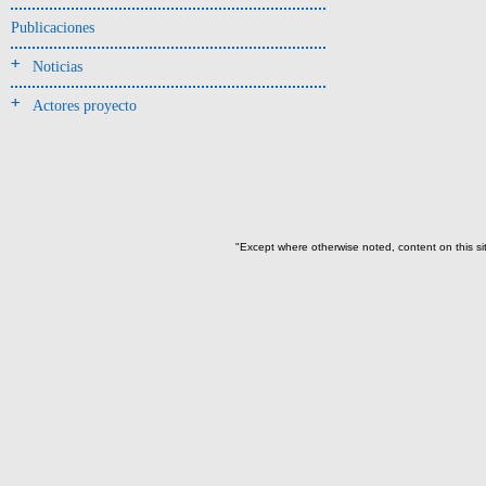
Jarra(340)
Publicaciones
Mamaderas(1)
Noticias
misceláneo(1)
Actores proyecto
Molde(1)
Olla(54)
Pedestal(6)
Plato(59)
Silbato(3)
"Except where otherwise noted, content on this si
Volante de huso(2)
-> Tipo de uso.
Artefactos no cerámicos
Herramientas, armas o útiles(300)
Objetos rituales u
ornamentales(902)
~Sin asignar(2)