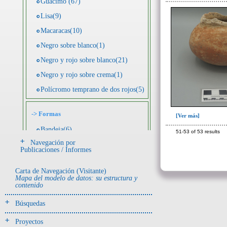
Guácimo (67)
Lisa(9)
Macaracas(10)
Negro sobre blanco(1)
Negro y rojo sobre blanco(21)
Negro y rojo sobre crema(1)
Polícromo temprano de dos rojos(5)
->
Formas
[Ver más]
Bandeja(6)
51-53 of 53 results
Navegación por
Botella(4)
Publicaciones / Informes
Cuenco(190)
Carta de Navegación (Visitante)
Efigie antropomorfa(24)
Mapa del modelo de datos: su estructura y
contenido
Efigie híbrida(2)
Efigie zoomorfa(56)
Búsquedas
Incensario(13)
Proyectos