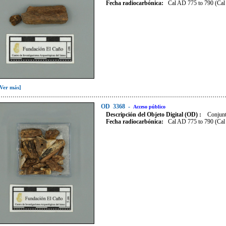
Fecha radiocarbónica
:
Cal AD 775 to 790 (Cal
[Ver más]
OD
3368
-
Acceso público
Descripción del Objeto Digital (OD) :
Conjunt
Fecha radiocarbónica
:
Cal AD 775 to 790 (Cal