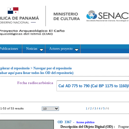
Publicaciones
Noticias
Actores proyecto
plorar el repositorio
>
Navegar por el repositorio
ulsar
aquí
para listar todos los OD del repositorio)
Fecha radiocarbónica
1-53 of 53 results
1
/
2
/
3
/
4
/
5
/
6
OD
3367
-
Acceso público
Descripción del Objeto Digital (OD) :
Fragmen