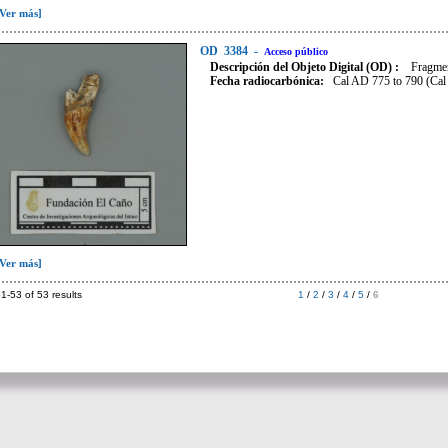
[Ver más]
OD
3384
-
Acceso público
Descripción del Objeto Digital (OD) :
Fragmen
Fecha radiocarbónica
:
Cal AD 775 to 790 (Cal
[Ver más]
1-53 of 53 results
1
/
2
/
3
/
4
/
5
/
6