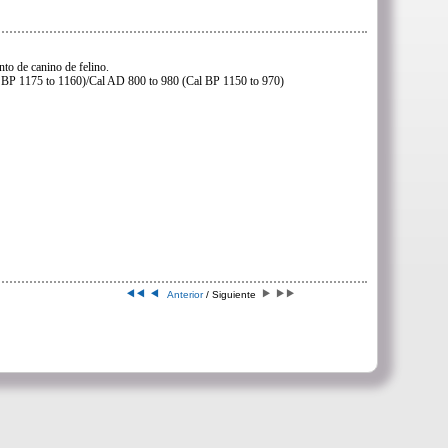
to de canino de felino.
 BP 1175 to 1160)/Cal AD 800 to 980 (Cal BP 1150 to 970)
Anterior
/ Siguiente