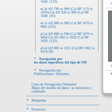
1040..(133)
Cal AD 780 to 900 (Cal BP 1170 to
1050)/Cal AD 920 to 960 (Cal BP
1040..(93)
Cal AD 880 to 990 (Cal BP 1070 to
960) (235)
Cal AD 880 to 990 (Cal BP 1070 to
960)/Cal AD 900 to 1020 (Cal BP
1050..(132)
Cal AD 885 to 1015 (Cal BP 1065 to
935)(38)
Navegación por
Cal AD 900 to 1020 (Cal BP 1050 to
los datos específicos del tipo de OD
930)(359)
~Sin asignar(3)
Navegación por
Publicaciones / Informes
5
Carta de Navegación (Visitante)
Mapa del modelo de datos: su estructura y
contenido
Búsquedas
Proyectos