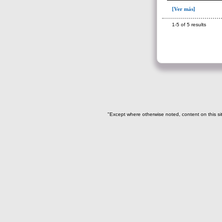
Ofrenda post-liminal(12)
[Ver más]
Relleno(21)
1-5 of 5 results
Relleno-colmatación(39)
Socavón(1)
-> Hallado en la UE#:
Objetos clasificados según
los UE# del GE
007(2)
008(16)
"Except where otherwise noted, content on this si
087(64)
088(137)
092(1)
098(5)
100(3)
101(23)
103(26)