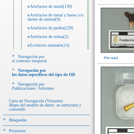
Artefactos de metal(139)
Artefactos de metal y hueso y/o
diente de animal(9)
Artefactos de piedra(229)
Artefactos de resina(2)
Ecofactos animales(13)
Ecofactos de concha(2)
Navegación por
[Ver más]
el contexto temporal
Ecofactos de piedra(3)
Navegación por
Registro de restos óseos humanos
los datos específicos del tipo de OD
(individuos)(28)
Navegación por
Registro de unidades
Publicaciones / Informes
estratigráficas(64)
Registro unidades estratigráficas:
Carta de Navegación (Visitante)
ofrenda huesos humanos(3)
Mapa del modelo de datos: su estructura y
contenido
- UE# y tipo de UE
Búsquedas
donde se halló el objeto
Proyectos