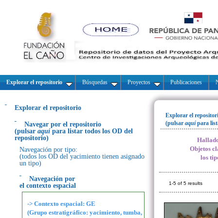
Explorar el repositorio
Búsquedas
Proyectos
Publicaciones
N
Explorar el repositorio
Explorar el repositor
(pulsar
aquí
para lis
Navegar por el repositorio
(pulsar
aquí
para listar todos los OD del
repositorio)
Hallado
Objetos cl
Navegación por tipo:
(todos los OD del yacimiento tienen asignado
los ti
un tipo)
Navegación por
1-5 of 5 results
el contexto espacial
-> Contexto espacial: GE
(Grupo estratigráfico: yacimiento, tumba,