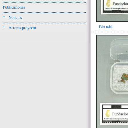
-> Hallado en UE del tipo:
Objetos clasificados según
Publicaciones
los tipos de UE del GE
Noticias
Cernidor(3)
[Ver más]
Actores proyecto
Depósito (28)
Depósito de artefactos y
osamentas(5)
Depósito de artefactos.(2)
Depósito de huesos humanos(1)
Derrumbe(81)
Derrumbe-ofrenda(2)
Deslizamiento de materiales(13)
Entierro(489)
Entierro-ofrenda(80)
Forjado y ofrenda
colapsados(4)
Ofrenda(78)