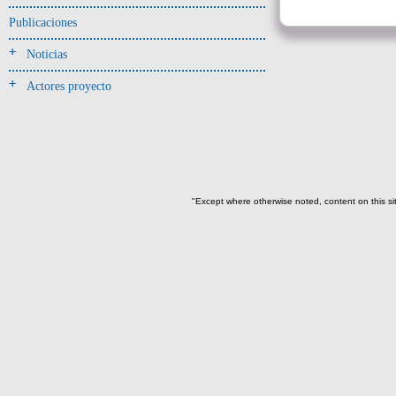
Entierro(42)
Publicaciones
Ofrenda-depósito(5)
Noticias
Relleno(3)
Actores proyecto
-> Hallado en la UE#:
Objetos clasificados según
los UE# del GE
125(42)
139(1)
"Except where otherwise noted, content on this si
162(2)
166(1)
167(9)
->
Fase de la Matriz de Harris (MH)
(Fase de la MH a la que pertenece la
UE)
Fase I: Construcción tumba,
colocación entierro y ofrenda(5)