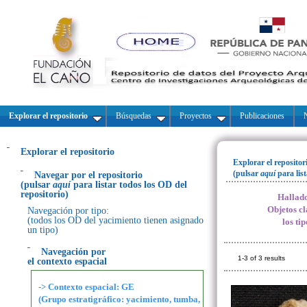
Explorar el repositorio
Búsquedas
Proyectos
Publicaciones
N
Explorar el repositorio
Explorar el repositor
(pulsar
aquí
para lis
Navegar por el repositorio
(pulsar
aquí
para listar todos los OD del
repositorio)
Hallado
Objetos cl
Navegación por tipo:
(todos los OD del yacimiento tienen asignado
los ti
un tipo)
Navegación por
1-3 of 3 results
el contexto espacial
-> Contexto espacial: GE
(Grupo estratigráfico: yacimiento, tumba,