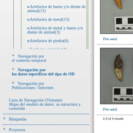
Artefactos de hueso y/o diente de
animal(13)
Artefactos de metal(15)
Artefactos de metal y hueso y/o
diente de animal(3)
[Ver más]
Artefactos de piedra(6)
Ecofactos animales(4)
Navegación por
Registro de restos óseos humanos
el contexto temporal
(individuos)(3)
Navegación por
Registro de unidades
los datos específicos del tipo de OD
estratigráficas(7)
Navegación por
Publicaciones / Informes
- UE# y tipo de UE
donde se halló el objeto
Carta de Navegación (Visitante)
Mapa del modelo de datos: su estructura y
contenido
-> Hallado en UE del tipo:
[Ver más]
Objetos clasificados según
Búsquedas
1-3 of 3 results
los tipos de UE del GE
Depósito (3)
Proyectos