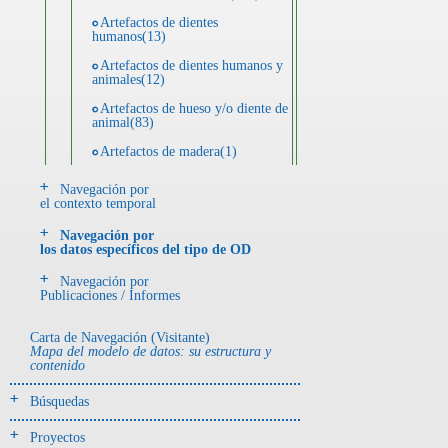
Artefactos de dientes
humanos(13)
Artefactos de dientes humanos y
animales(12)
Artefactos de hueso y/o diente de
animal(83)
Artefactos de madera(1)
Artefactos de metal(28)
Navegación por
el contexto temporal
Artefactos de piedra(55)
Navegación por
Artefactos de resina(11)
los datos específicos del tipo de OD
Ecofactos animales(25)
Navegación por
Publicaciones / Informes
Ecofactos de piedra(5)
Registro de restos óseos humanos
Carta de Navegación (Visitante)
(individuos)(42)
Mapa del modelo de datos: su estructura y
contenido
Registro de unidades
estratigráficas(113)
Búsquedas
Registro unidades estratigráficas:
ofrenda huesos humanos(1)
Proyectos