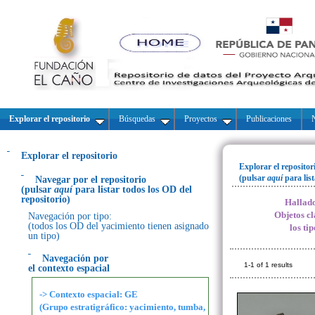
Explorar el repositorio
Búsquedas
Proyectos
Publicaciones
N
Explorar el repositorio
Explorar el repositor
(pulsar
aquí
para lis
Navegar por el repositorio
(pulsar
aquí
para listar todos los OD del
repositorio)
Hallado
Objetos cl
Navegación por tipo:
(todos los OD del yacimiento tienen asignado
los ti
un tipo)
Navegación por
1-1 of 1 results
el contexto espacial
-> Contexto espacial: GE
(Grupo estratigráfico: yacimiento, tumba,