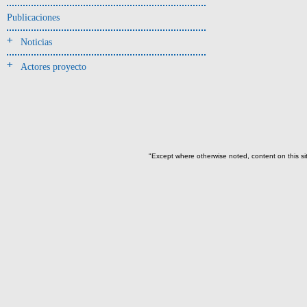
Publicaciones
- UE# y tipo de UE
donde se halló el objeto
Noticias
-> Hallado en UE del tipo:
Actores proyecto
Objetos clasificados según
los tipos de UE del GE
Corte(1)
Depósito (7)
Derrumbe(153)
"Except where otherwise noted, content on this si
Derrumbe-ofrenda(1)
Deslizamiento de materiales(13)
Entierro(228)
Forjado y ofrenda en posición
primaria(1)
Nivel arbitrario(1)
Ofrenda(105)
Relleno(29)