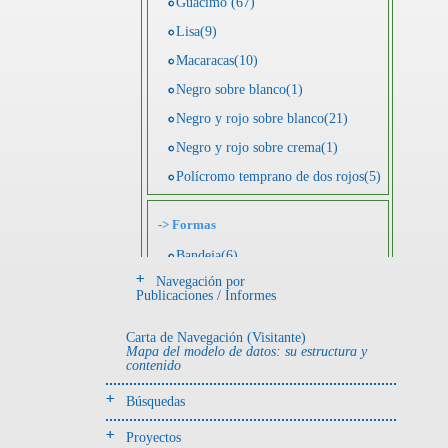
Guácimo (67)
Lisa(9)
Macaracas(10)
Negro sobre blanco(1)
Negro y rojo sobre blanco(21)
Negro y rojo sobre crema(1)
Polícromo temprano de dos rojos(5)
->
Formas
Bandeja(6)
Navegación por
Botella(4)
Publicaciones / Informes
Cuenco(190)
Carta de Navegación (Visitante)
Efigie antropomorfa(24)
Mapa del modelo de datos: su estructura y
contenido
Efigie híbrida(2)
Efigie zoomorfa(56)
Búsquedas
Incensario(13)
Proyectos