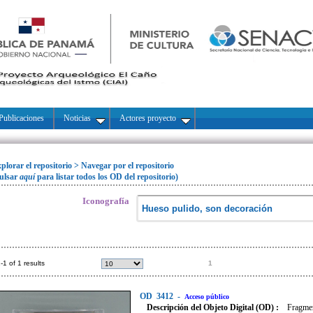
Publicaciones
Noticias
Actores proyecto
plorar el repositorio
>
Navegar por el repositorio
ulsar
aquí
para listar todos los OD del repositorio)
Iconografía
-1 of 1 results
1
OD
3412
-
Acceso público
Descripción del Objeto Digital (OD) :
Fragmen