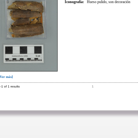
Iconografía
:
Hueso pulido, son decoración
[Ver más]
-1 of 1 results
1