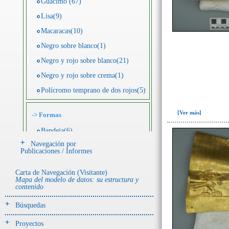
Guácimo (67)
Lisa(9)
Macaracas(10)
Negro sobre blanco(1)
Negro y rojo sobre blanco(21)
Negro y rojo sobre crema(1)
Polícromo temprano de dos rojos(5)
[Ver más]
->
Formas
Bandeja(6)
Navegación por
Botella(4)
Publicaciones / Informes
Cuenco(190)
Carta de Navegación (Visitante)
Efigie antropomorfa(24)
Mapa del modelo de datos: su estructura y
contenido
Efigie híbrida(2)
Efigie zoomorfa(56)
Búsquedas
Incensario(13)
Proyectos