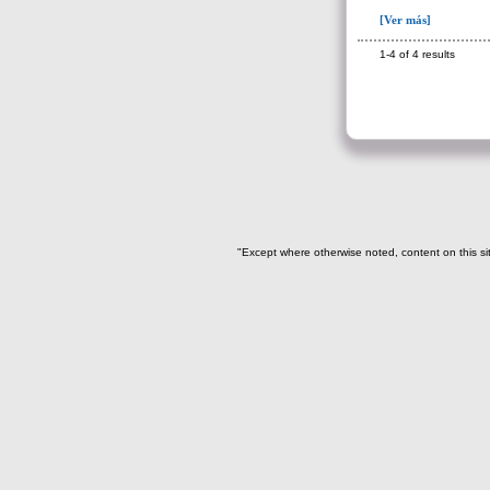
Adorno para la cabeza(1)
[Ver más]
Artefacto de oro(1)
1-4 of 4 results
Asta de venado(2)
Base de espejo(19)
Botón(5)
Brazalete(41)
->
Iconografía
Aguila Harpía en reposo(1)
"Except where otherwise noted, content on this si
Cocodrilo Mítico (4)
Cocodrilo Mitico
estilizado(2)
Espiga(2)
Liso(16)
Murciélago antropomorfo
(2)
Pareja de Cocodrilos
Miticos antropomorfos(5)