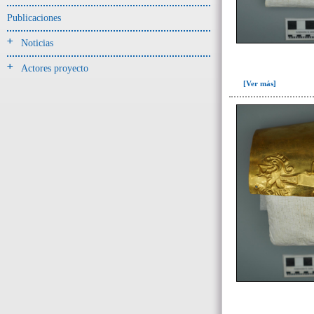
Jarra(340)
Publicaciones
Mamaderas(1)
Noticias
misceláneo(1)
Actores proyecto
Molde(1)
[Ver más]
Olla(54)
Pedestal(6)
Plato(59)
Silbato(3)
Volante de huso(2)
-> Tipo de uso.
Artefactos no cerámicos
Herramientas, armas o útiles(300)
Objetos rituales u
ornamentales(902)
->
Clase de artefacto