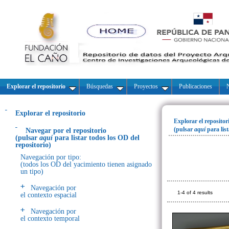
Explorar el repositorio
Búsquedas
Proyectos
Publicaciones
N
Explorar el repositorio
Explorar el repositor
(pulsar
aquí
para lis
Navegar por el repositorio
(pulsar
aquí
para listar todos los OD del
repositorio)
Navegación por tipo:
(todos los OD del yacimiento tienen asignado
un tipo)
Navegación por
1-4 of 4 results
el contexto espacial
Navegación por
el contexto temporal