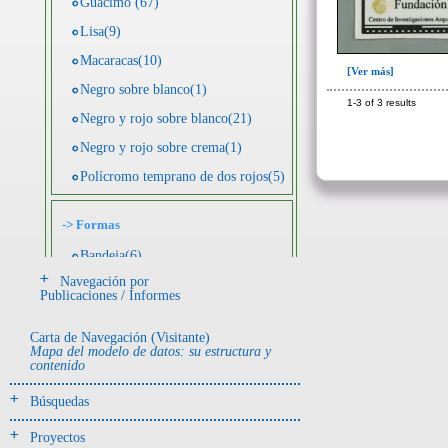
Guácimo (67)
Lisa(9)
Macaracas(10)
[Ver más]
Negro sobre blanco(1)
1-3 of 3 results
Negro y rojo sobre blanco(21)
Negro y rojo sobre crema(1)
Polícromo temprano de dos rojos(5)
->
Formas
Bandeja(6)
Navegación por
Botella(4)
Publicaciones / Informes
Cuenco(190)
Carta de Navegación (Visitante)
Efigie antropomorfa(24)
Mapa del modelo de datos: su estructura y
contenido
Efigie híbrida(2)
Efigie zoomorfa(56)
Búsquedas
Incensario(13)
Proyectos