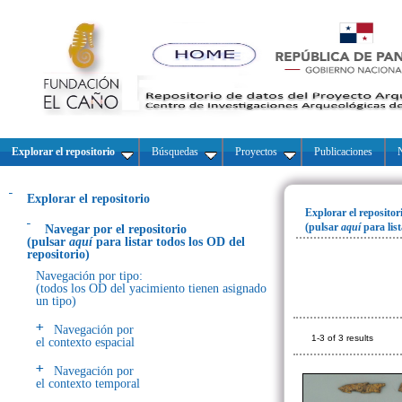
Explorar el repositorio
Búsquedas
Proyectos
Publicaciones
N
Explorar el repositorio
Explorar el repositor
(pulsar
aquí
para lis
Navegar por el repositorio
(pulsar
aquí
para listar todos los OD del
repositorio)
Navegación por tipo:
(todos los OD del yacimiento tienen asignado
un tipo)
Navegación por
1-3 of 3 results
el contexto espacial
Navegación por
el contexto temporal