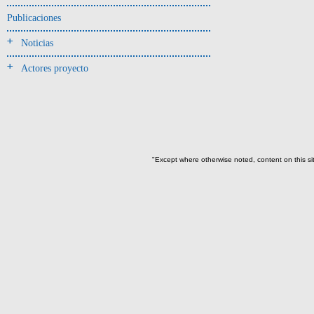
Jarra(340)
Publicaciones
Mamaderas(1)
Noticias
misceláneo(1)
Actores proyecto
Molde(1)
Olla(54)
Pedestal(6)
Plato(59)
Silbato(3)
"Except where otherwise noted, content on this si
Volante de huso(2)
-> Tipo de uso.
Artefactos no cerámicos
Herramientas, armas o
útiles(300)
->
Clase de artefacto
Azuela(52)