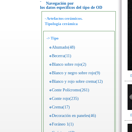
Navegación por
los datos específicos del tipo de OD
- Artefactos cerámicos.
Tipología cerámica
->
Tipo
Ahumado(48)
Becerra(11)
Blanco sobre rojo(2)
Blanco y negro sobre rojo(9)
Blanco y rojo sobre crema(12)
Conte Polícromo(261)
Conte rojo(235)
Crema(17)
Decoración en paneles(46)
Foráneo 1(1)