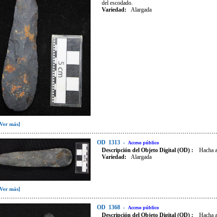
del escodado.
Variedad
:
Alargada
[Ver más]
OD
1313
-
Acceso público
Descripción del Objeto Digital (OD) :
Hacha a
Variedad
:
Alargada
[Ver más]
OD
1368
-
Acceso público
Descripción del Objeto Digital (OD) :
Hacha a