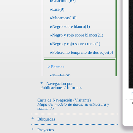
Guácimo (67)
Lisa(9)
Macaracas(10)
Negro sobre blanco(1)
Negro y rojo sobre blanco(21)
Negro y rojo sobre crema(1)
Polícromo temprano de dos rojos(5)
->
Formas
Bandeja(6)
Navegación por
Botella(4)
Publicaciones / Informes
Cuenco(190)
Carta de Navegación (Visitante)
Efigie antropomorfa(24)
1
Mapa del modelo de datos: su estructura y
contenido
Efigie híbrida(2)
Efigie zoomorfa(56)
Búsquedas
Incensario(13)
Proyectos