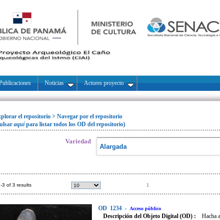
Publicaciones
Noticias
Actores proyecto
plorar el repositorio
>
Navegar por el repositorio
ulsar
aquí
para listar todos los OD del repositorio)
Variedad
-3 of 3 results
1
OD
1234
-
Acceso público
Descripción del Objeto Digital (OD) :
Hacha a