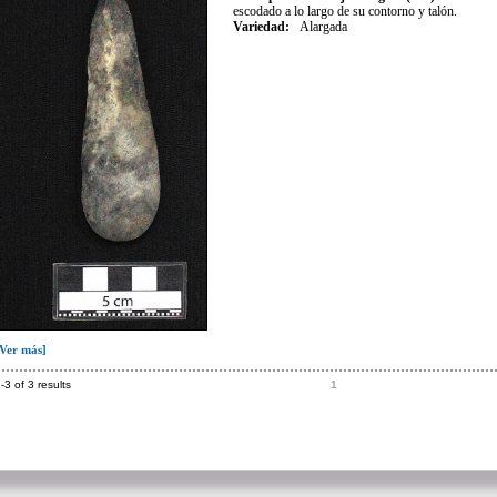
escodado a lo largo de su contorno y talón.
Variedad
:
Alargada
[Ver más]
-3 of 3 results
1