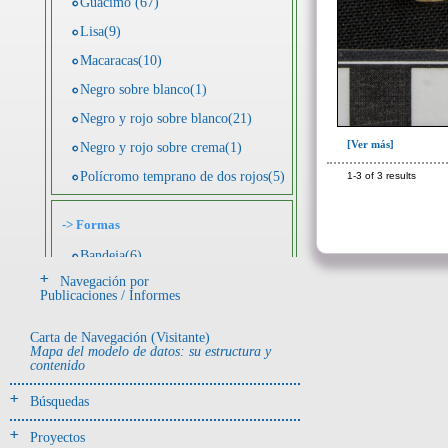
Guácimo (67)
Lisa(9)
Macaracas(10)
Negro sobre blanco(1)
Negro y rojo sobre blanco(21)
[Ver más]
Negro y rojo sobre crema(1)
Polícromo temprano de dos rojos(5)
1-3 of 3 results
->
Formas
Bandeja(6)
Navegación por
Botella(4)
Publicaciones / Informes
Cuenco(190)
Carta de Navegación (Visitante)
Efigie antropomorfa(24)
Mapa del modelo de datos: su estructura y
contenido
Efigie híbrida(2)
Efigie zoomorfa(56)
Búsquedas
Incensario(13)
Proyectos