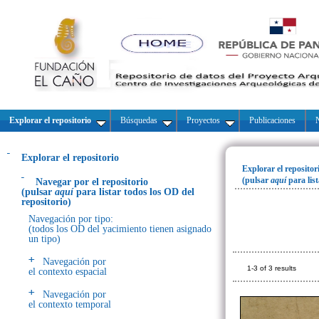
Explorar el repositorio
Búsquedas
Proyectos
Publicaciones
N
Explorar el repositorio
Explorar el repositor
(pulsar
aquí
para lis
Navegar por el repositorio
(pulsar
aquí
para listar todos los OD del
repositorio)
Navegación por tipo:
(todos los OD del yacimiento tienen asignado
un tipo)
Navegación por
1-3 of 3 results
el contexto espacial
Navegación por
el contexto temporal