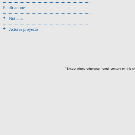
Jarra(340)
Publicaciones
Mamaderas(1)
Noticias
misceláneo(1)
Actores proyecto
Molde(1)
Olla(54)
Pedestal(6)
Plato(59)
Silbato(3)
"Except where otherwise noted, content on this si
Volante de huso(2)
-> Tipo de uso.
Artefactos no cerámicos
Herramientas, armas o útiles(300)
Objetos rituales u
ornamentales(902)
->
Clase de artefacto