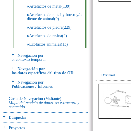
Artefactos de metal(139)
Artefactos de metal y hueso y/o
diente de animal(9)
Artefactos de piedra(229)
Artefactos de resina(2)
Ecofactos animales(13)
Ecofactos de concha(2)
Navegación por
el contexto temporal
Ecofactos de piedra(3)
Navegación por
Registro de restos óseos
los datos específicos del tipo de OD
humanos (individuos)(28)
[Ver más]
Navegación por
Registro de unidades
Publicaciones / Informes
estratigráficas(64)
Registro unidades estratigráficas:
Carta de Navegación (Visitante)
ofrenda huesos humanos(3)
Mapa del modelo de datos: su estructura y
contenido
- UE# y tipo de UE
Búsquedas
donde se halló el objeto
Proyectos