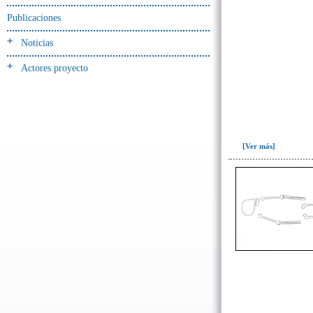
-> Hallado en UE del tipo:
Objetos clasificados según
Publicaciones
los tipos de UE del GE
Noticias
Cernidor(3)
Actores proyecto
Depósito (28)
Depósito de artefactos y
osamentas(5)
Depósito de artefactos.(2)
Depósito de huesos humanos(1)
[Ver más]
Derrumbe(81)
Derrumbe-ofrenda(2)
Deslizamiento de materiales(13)
Entierro(489)
Entierro-ofrenda(80)
Forjado y ofrenda
colapsados(4)
Ofrenda(78)