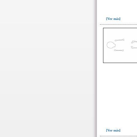
104(60)
104c(1)
[Ver más]
106(46)
107(5)
108(18)
127(1)
128(44)
129(6)
130(10)
131(23)
134(288)
135(16)
136(20)
139(6)
160(12)
[Ver más]