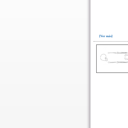
Ofrenda post-liminal(12)
Relleno(21)
Relleno-colmatación(39)
Socavón(1)
[Ver más]
-> Hallado en la UE#:
Objetos clasificados según
los UE# del GE
007(2)
008(16)
087(64)
088(137)
092(1)
098(5)
100(3)
101(23)
103(26)