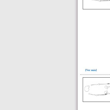
recuperado en la escombrera (5)
~Sin asignar(7)
[Ver más]