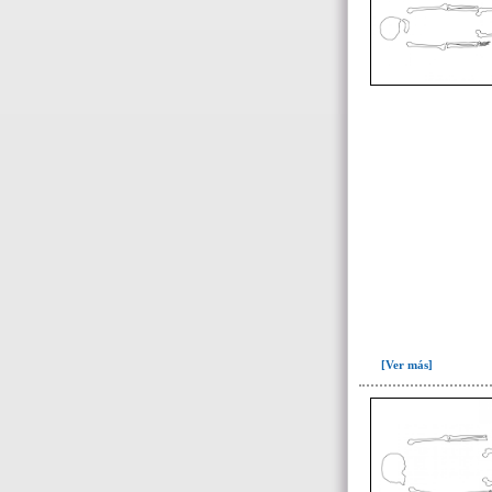
Fase V: Colocación ofrenda
XII(1)
Fase VI: Colmatación ofrenda
XII(1)
Fase VII: Colocación ofrenda
XIII(1)
Tumba 3 (12)
Tumba 4 (201)
Tumba 5 (95)
Tumba 6 (63)
Tumba 7 (669)
Tumba 8 (63)
Tumba 9 (322)
[Ver más]
Unidad superficial (S) vinculada al
cementerio(98)
~Alineamientos de monolitos en el
yacimiento de El Caño(7)
~Contexto desconocido. Objeto