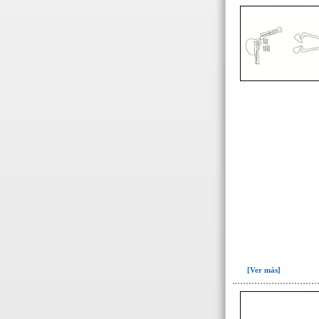
161(22)
164(1)
182(2)
183(1)
218(1)
Escombrera o criba(3)
->
Fase de la Matriz de Harris (MH)
(Fase de la MH a la que pertenece la
UE)
Fase I: Construcción tumba,
entierros I-III, ofrendas I-VIII(47)
Fase II: Colmatación entierros I-
II y ofrendas I-VI. Colapso
forjados..(10)
Fase III: Colocación ofrendas IX-
[Ver más]
XI(3)
Fase IV: Colmatación ofrendas
IX-XI(4)