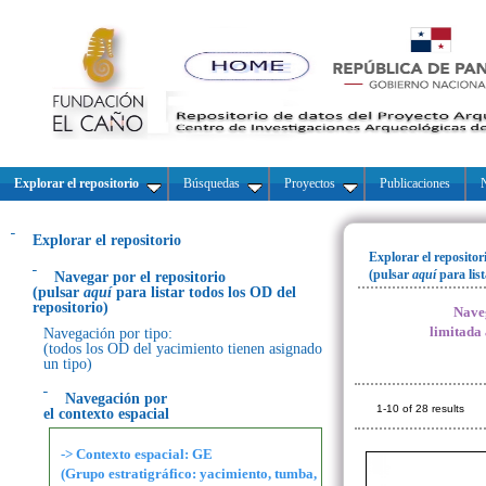
Explorar el repositorio
Búsquedas
Proyectos
Publicaciones
N
Explorar el repositorio
Explorar el repositor
(pulsar
aquí
para lis
Navegar por el repositorio
(pulsar
aquí
para listar todos los OD del
repositorio)
Naveg
limitada
Navegación por tipo:
(todos los OD del yacimiento tienen asignado
un tipo)
Navegación por
1-10 of 28 results
el contexto espacial
-> Contexto espacial: GE
(Grupo estratigráfico: yacimiento, tumba,