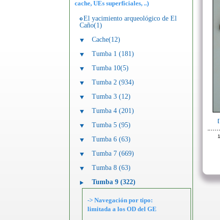
cache, UEs superficiales, ..)
El yacimiento arqueológico de El
Caño(1)
Cache(12)
Tumba 1 (181)
Tumba 10(5)
Tumba 2 (934)
Tumba 3 (12)
Tumba 4 (201)
Tumba 5 (95)
1
Tumba 6 (63)
Tumba 7 (669)
Tumba 8 (63)
Tumba 9 (322)
-> Navegación por tipo:
limitada a los OD del GE