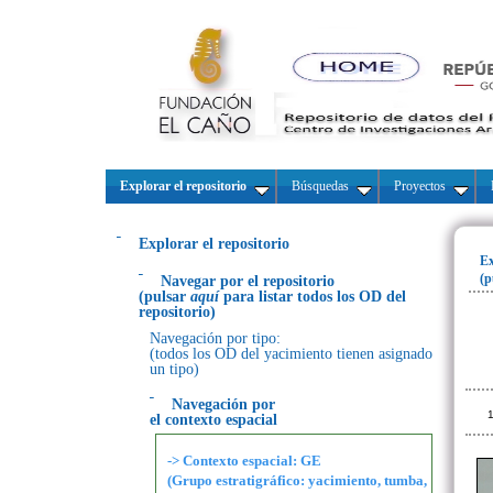
Explorar el repositorio
Búsquedas
Proyectos
Explorar el repositorio
Ex
(p
Navegar por el repositorio
(pulsar
aquí
para listar todos los OD del
repositorio)
Navegación por tipo:
(todos los OD del yacimiento tienen asignado
un tipo)
Navegación por
1
el contexto espacial
-> Contexto espacial: GE
(Grupo estratigráfico: yacimiento, tumba,