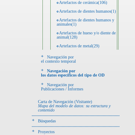
Artefactos de cerámica(106)
Artefactos de dientes humanos(1)
Artefactos de dientes humanos y
animales(1)
Artefactos de hueso y/o diente de
animal(128)
Artefactos de metal(29)
Artefactos de metal y hueso y/o
Navegación por
diente de animal(5)
el contexto temporal
Artefactos de metal y resina(2)
Navegación por
los datos específicos del tipo de OD
Artefactos de piedra(6)
Navegación por
Ecofactos animales(1)
Publicaciones / Informes
Registro de restos óseos humanos
(huesos)(18)
Carta de Navegación (Visitante)
Mapa del modelo de datos: su estructura y
Registro de unidades
contenido
estratigráficas(4)
Búsquedas
- UE# y tipo de UE
donde se halló el objeto
Proyectos