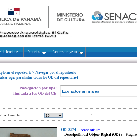
Publicaciones
Noticias
Actores proyecto
plorar el repositorio
>
Navegar por el repositorio
ulsar
aquí
para listar todos los OD del repositorio)
Navegación por tipo:
limitada a los OD del GE
-1 of 1 results
1
OD
3574
-
Acceso público
Descripción del Objeto Digital (OD) :
Fragmen