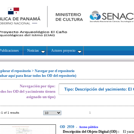
Publicaciones
Noticias
Actores proyecto
plorar el repositorio
>
Navegar por el repositorio
ulsar
aquí
para listar todos los OD del repositorio)
Navegación por tipo:
odos los OD del yacimiento tienen
asignado un tipo)
-1 of 1 results
1
OD
2959
-
Acceso público
Descripción del Objeto Digital (OD) :
El yaci