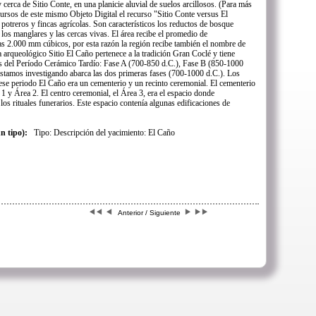
cerca de Sitio Conte, en una planicie aluvial de suelos arcillosos. (Para más
cursos de este mismo Objeto Digital el recurso "Sitio Conte versus El
potreros y fincas agrícolas. Son característicos los reductos de bosque
s, los manglares y las cercas vivas. El área recibe el promedio de
s 2.000 mm cúbicos, por esta razón la región recibe también el nombre de
arqueológico Sitio El Caño pertenece a la tradición Gran Coclé y tiene
es del Período Cerámico Tardío: Fase A (700-850 d.C.), Fase B (850-1000
stamos investigando abarca las dos primeras fases (700-1000 d.C.). Los
 ese periodo El Caño era un cementerio y un recinto ceremonial. El cementerio
1 y Área 2. El centro ceremonial, el Área 3, era el espacio donde
os rituales funerarios. Este espacio contenía algunas edificaciones de
un tipo):
Tipo: Descripción del yacimiento: El Caño
Anterior / Siguiente