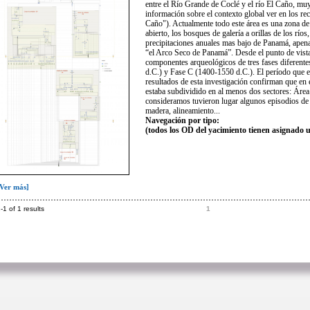
entre el Río Grande de Coclé y el río El Caño, muy 
información sobre el contexto global ver en los re
Caño"). Actualmente todo este área es una zona de 
abierto, los bosques de galería a orillas de los río
precipitaciones anuales mas bajo de Panamá, apena
“el Arco Seco de Panamá”. Desde el punto de vista 
componentes arqueológicos de tres fases diferent
d.C.) y Fase C (1400-1550 d.C.). El período que e
resultados de esta investigación confirman que en
estaba subdividido en al menos dos sectores: Área 
consideramos tuvieron lugar algunos episodios de l
madera, alineamiento...
Navegación por tipo:
(todos los OD del yacimiento tienen asignado 
[Ver más]
-1 of 1 results
1