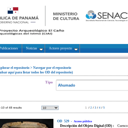
Publicaciones
Noticias
Actores proyecto
plorar el repositorio
>
Navegar por el repositorio
ulsar
aquí
para listar todos los OD del repositorio)
Tipo
-10 of 48 results
1
/
2
/
3
/
4
/
5
OD
529
-
Acceso público
Descripción del Objeto Digital (OD) :
Cuenco 