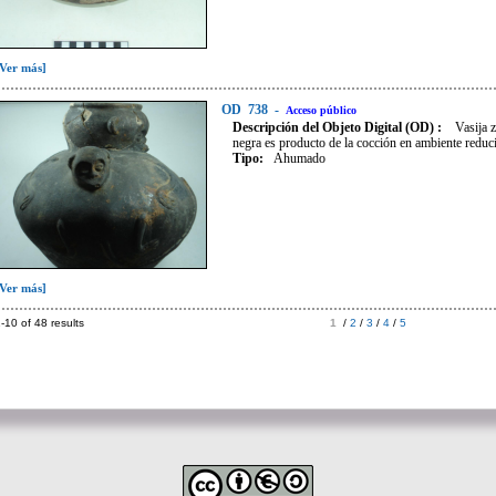
[Ver más]
OD
738
-
Acceso público
Descripción del Objeto Digital (OD) :
Vasija 
negra es producto de la cocción en ambiente reduc
Tipo
:
Ahumado
[Ver más]
-10 of 48 results
1
/
2
/
3
/
4
/
5