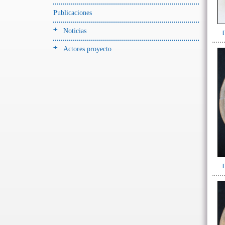
Jarra(340)
Publicaciones
Mamaderas(1)
Noticias
misceláneo(1)
Actores proyecto
Molde(1)
Olla(54)
Pedestal(6)
Plato(59)
Silbato(3)
Volante de huso(2)
-> Tipo de uso.
Artefactos no cerámicos
Herramientas, armas o útiles(300)
Objetos rituales u
ornamentales(902)
~Sin asignar(2)