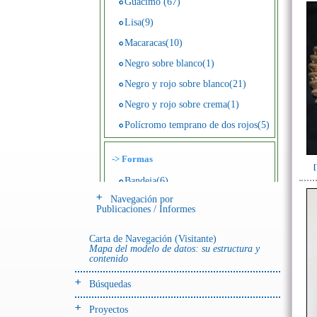
Guácimo (67)
Lisa(9)
Macaracas(10)
Negro sobre blanco(1)
Negro y rojo sobre blanco(21)
Negro y rojo sobre crema(1)
Polícromo temprano de dos rojos(5)
->
Formas
Bandeja(6)
Navegación por
Botella(4)
Publicaciones / Informes
Cuenco(190)
Carta de Navegación (Visitante)
Efigie antropomorfa(24)
Mapa del modelo de datos: su estructura y
contenido
Efigie híbrida(2)
Efigie zoomorfa(56)
Búsquedas
Incensario(13)
Proyectos