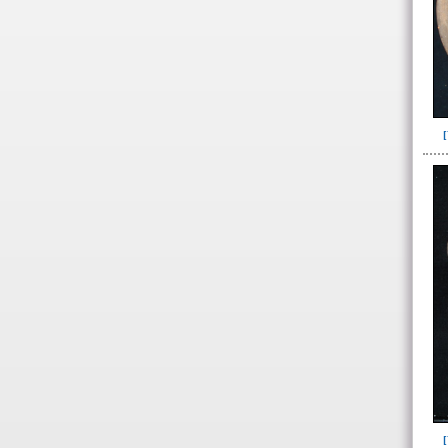
- Datos específicos de
restos óseos humanos
- Datos específicos individuos
por sexo y edad
-> Sexo ( / edad)
Femenino(11)
Indeterminado(61)
Masculino(58)
Probablemente femenino(1)
Probablemente masculino(1)
-> Edad
12 años(4)
25 años o mayor(3)
Adulto(24)