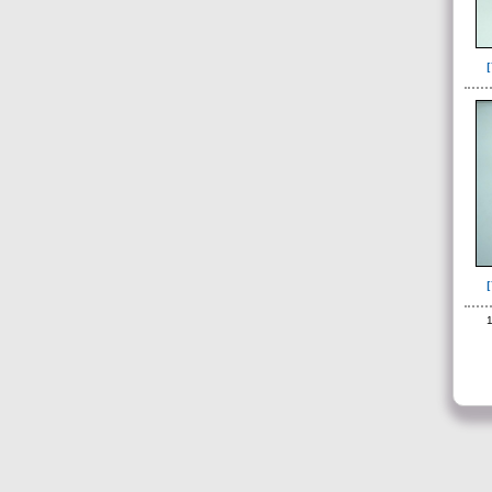
de 30 a 35 años(4)
de 30 a 45 años(2)
de 35 a 45 años(13)
de 40 a 50 años(1)
de 45 a 55 años(1)
de 7 a 10 años(2)
de 9 a 10 años(1)
de 9 a 12 años (2)
Indeterminada(2)
Indeterminado(11)
1
-> Categorízación de los datos
específicos
y del contexto bioantropológico
descrito en el OD
Datos forenses y ajuar del
individuo(114)
Depósito que incluye fragmentos de