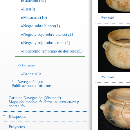
Guácimo (67)
Lisa(9)
Macaracas(10)
[Ver más]
Negro sobre blanco(1)
Negro y rojo sobre blanco(21)
Negro y rojo sobre crema(1)
Polícromo temprano de dos rojos(5)
->
Formas
Bandeja(6)
[Ver más]
Navegación por
Botella(4)
Publicaciones / Informes
Cuenco(190)
Carta de Navegación (Visitante)
Efigie antropomorfa(24)
Mapa del modelo de datos: su estructura y
contenido
Efigie híbrida(2)
Efigie zoomorfa(56)
Búsquedas
Incensario(13)
Proyectos