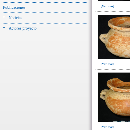
Jarra(340)
[Ver más]
Publicaciones
Mamaderas(1)
Noticias
misceláneo(1)
Actores proyecto
Molde(1)
Olla(54)
Pedestal(6)
Plato(59)
Silbato(3)
[Ver más]
Volante de huso(2)
-> Tipo de uso.
Artefactos no cerámicos
Herramientas, armas o útiles(300)
Objetos rituales u
ornamentales(902)
~Sin asignar(2)
[Ver más]