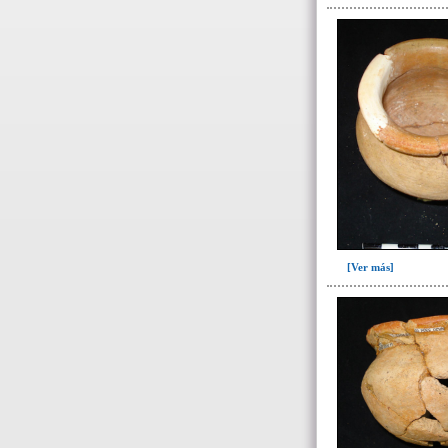
- Datos específicos de
restos óseos humanos
- Datos específicos individuos
por sexo y edad
-> Sexo ( / edad)
Femenino(11)
Indeterminado(61)
Masculino(58)
[Ver más]
Probablemente femenino(1)
Probablemente masculino(1)
-> Edad
12 años(4)
25 años o mayor(3)
Adulto(24)