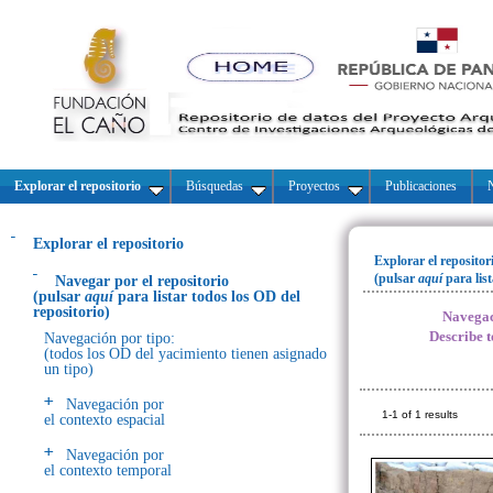
Explorar el repositorio
Búsquedas
Proyectos
Publicaciones
N
Explorar el repositorio
Explorar el repositor
(pulsar
aquí
para lis
Navegar por el repositorio
(pulsar
aquí
para listar todos los OD del
repositorio)
Navegac
Describe t
Navegación por tipo:
(todos los OD del yacimiento tienen asignado
un tipo)
Navegación por
1-1 of 1 results
el contexto espacial
Navegación por
el contexto temporal