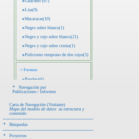
Guácimo (67)
Lisa(9)
Macaracas(10)
Negro sobre blanco(1)
Negro y rojo sobre blanco(21)
Negro y rojo sobre crema(1)
Polícromo temprano de dos rojos(5)
->
Formas
Bandeja(6)
Navegación por
Botella(4)
Publicaciones / Informes
Cuenco(190)
Carta de Navegación (Visitante)
Efigie antropomorfa(24)
Mapa del modelo de datos: su estructura y
contenido
Efigie híbrida(2)
Efigie zoomorfa(56)
Búsquedas
Incensario(13)
Proyectos