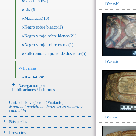
Guácimo (67)
[Ver más]
Lisa(9)
Macaracas(10)
Negro sobre blanco(1)
Negro y rojo sobre blanco(21)
Negro y rojo sobre crema(1)
Polícromo temprano de dos rojos(5)
[Ver más]
->
Formas
Bandeja(6)
Navegación por
Botella(4)
Publicaciones / Informes
Cuenco(190)
Carta de Navegación (Visitante)
Efigie antropomorfa(24)
Mapa del modelo de datos: su estructura y
contenido
Efigie híbrida(2)
[Ver más]
Efigie zoomorfa(56)
Búsquedas
Incensario(13)
Proyectos