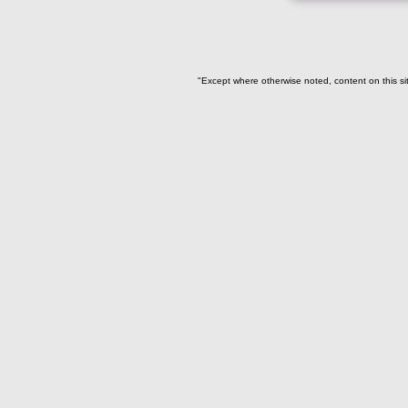
- Datos específicos de
restos óseos humanos
- Datos específicos individuos
"Except where otherwise noted, content on this si
por sexo y edad
-> Sexo ( / edad)
Femenino(11)
Indeterminado(61)
Masculino(58)
Probablemente femenino(1)
Probablemente masculino(1)
-> Edad
12 años(4)
25 años o mayor(3)
Adulto(24)