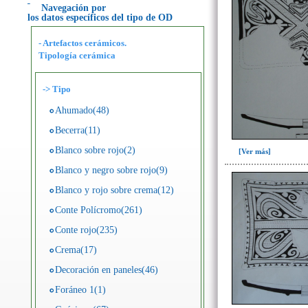
Navegación por
los datos específicos del tipo de OD
- Artefactos cerámicos.
Tipología cerámica
->
Tipo
Ahumado(48)
Becerra(11)
Blanco sobre rojo(2)
[Ver más]
Blanco y negro sobre rojo(9)
Blanco y rojo sobre crema(12)
Conte Polícromo(261)
Conte rojo(235)
Crema(17)
Decoración en paneles(46)
Foráneo 1(1)