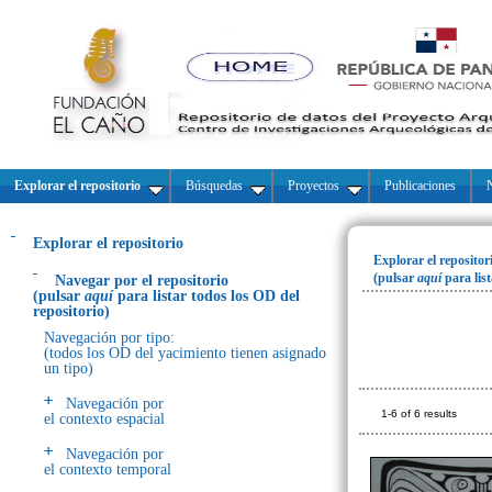
Explorar el repositorio
Búsquedas
Proyectos
Publicaciones
N
Explorar el repositorio
Explorar el repositor
(pulsar
aquí
para lis
Navegar por el repositorio
(pulsar
aquí
para listar todos los OD del
repositorio)
Navegación por tipo:
(todos los OD del yacimiento tienen asignado
un tipo)
Navegación por
1-6 of 6 results
el contexto espacial
Navegación por
el contexto temporal