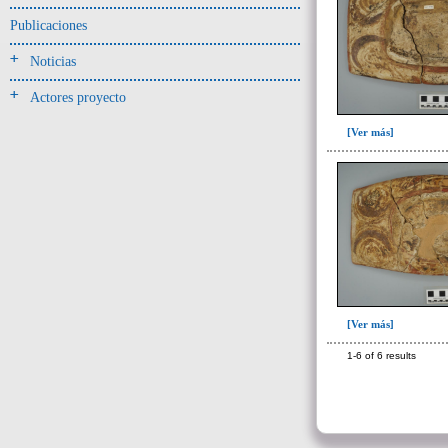
Jarra(340)
Publicaciones
Mamaderas(1)
Noticias
misceláneo(1)
Actores proyecto
Molde(1)
Olla(54)
[Ver más]
Pedestal(6)
Plato(59)
Silbato(3)
Volante de huso(2)
-> Tipo de uso.
Artefactos no cerámicos
[Ver más]
Herramientas, armas o útiles(300)
1-6 of 6 results
Objetos rituales u
ornamentales(902)
~Sin asignar(2)