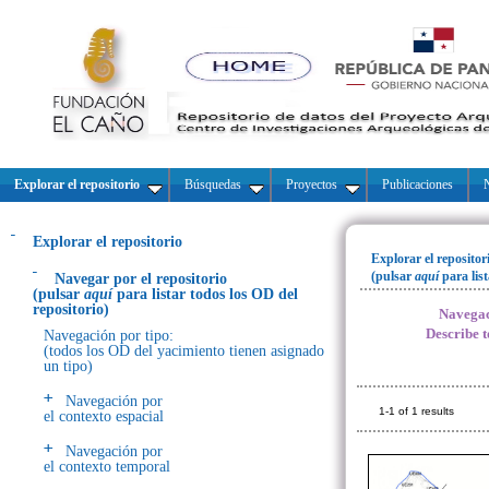
Explorar el repositorio
Búsquedas
Proyectos
Publicaciones
N
Explorar el repositorio
Explorar el repositor
(pulsar
aquí
para lis
Navegar por el repositorio
(pulsar
aquí
para listar todos los OD del
repositorio)
Navegac
Describe t
Navegación por tipo:
(todos los OD del yacimiento tienen asignado
un tipo)
Navegación por
1-1 of 1 results
el contexto espacial
Navegación por
el contexto temporal