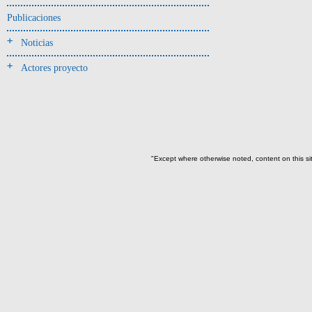
Jarra(340)
Publicaciones
Mamaderas(1)
Noticias
misceláneo(1)
Actores proyecto
Molde(1)
Olla(54)
Pedestal(6)
Plato(59)
Silbato(3)
"Except where otherwise noted, content on this si
Volante de huso(2)
-> Tipo de uso.
Artefactos no cerámicos
Herramientas, armas o útiles(300)
Objetos rituales u
ornamentales(902)
~Sin asignar(2)