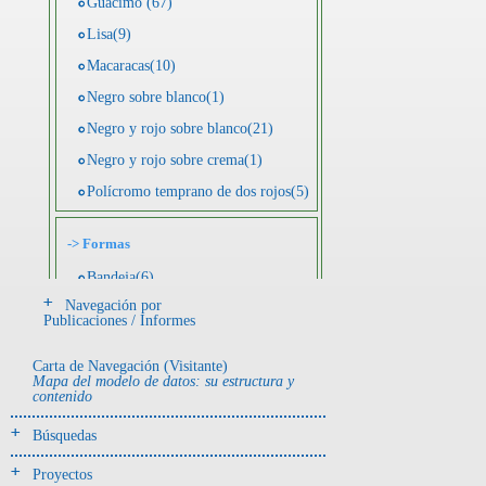
Guácimo (67)
Lisa(9)
Macaracas(10)
Negro sobre blanco(1)
Negro y rojo sobre blanco(21)
Negro y rojo sobre crema(1)
Polícromo temprano de dos rojos(5)
->
Formas
Bandeja(6)
Navegación por
Botella(4)
Publicaciones / Informes
Cuenco(190)
Carta de Navegación (Visitante)
Efigie antropomorfa(24)
Mapa del modelo de datos: su estructura y
contenido
Efigie híbrida(2)
Efigie zoomorfa(56)
Búsquedas
Incensario(13)
Proyectos