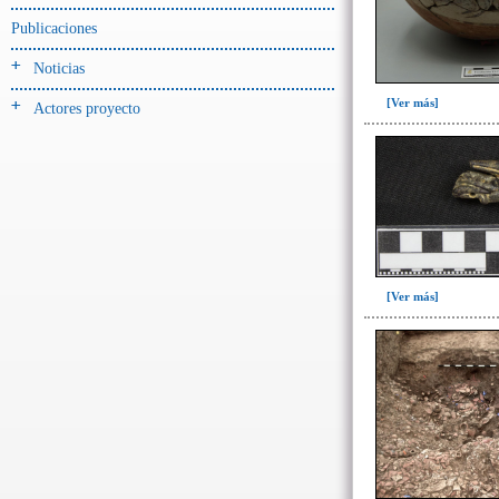
Jarra(340)
Publicaciones
Mamaderas(1)
Noticias
misceláneo(1)
[Ver más]
Actores proyecto
Molde(1)
Olla(54)
Pedestal(6)
Plato(59)
Silbato(3)
Volante de huso(2)
[Ver más]
-> Tipo de uso.
Artefactos no cerámicos
Herramientas, armas o útiles(300)
Objetos rituales u
ornamentales(902)
~Sin asignar(2)