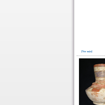
- Datos específicos de
restos óseos humanos
- Datos específicos individuos
por sexo y edad
-> Sexo ( / edad)
Femenino(11)
Indeterminado(61)
[Ver más]
Masculino(58)
Probablemente femenino(1)
Probablemente masculino(1)
-> Edad
12 años(4)
25 años o mayor(3)
Adulto(24)