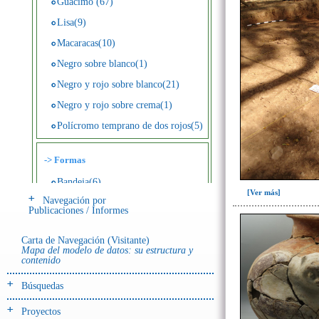
Guácimo (67)
Lisa(9)
Macaracas(10)
Negro sobre blanco(1)
Negro y rojo sobre blanco(21)
Negro y rojo sobre crema(1)
Polícromo temprano de dos rojos(5)
->
Formas
Bandeja(6)
[Ver más]
Navegación por
Botella(4)
Publicaciones / Informes
Cuenco(190)
Carta de Navegación (Visitante)
Efigie antropomorfa(24)
Mapa del modelo de datos: su estructura y
contenido
Efigie híbrida(2)
Efigie zoomorfa(56)
Búsquedas
Incensario(13)
Proyectos