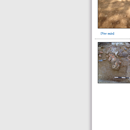
de 30 a 35 años(4)
de 30 a 45 años(2)
de 35 a 45 años(13)
de 40 a 50 años(1)
[Ver más]
de 45 a 55 años(1)
de 7 a 10 años(2)
de 9 a 10 años(1)
de 9 a 12 años (2)
Indeterminada(2)
Indeterminado(11)
-> Categorízación de los datos
específicos
y del contexto bioantropológico
descrito en el OD
Datos forenses y ajuar del
individuo(114)
Depósito que incluye fragmentos de