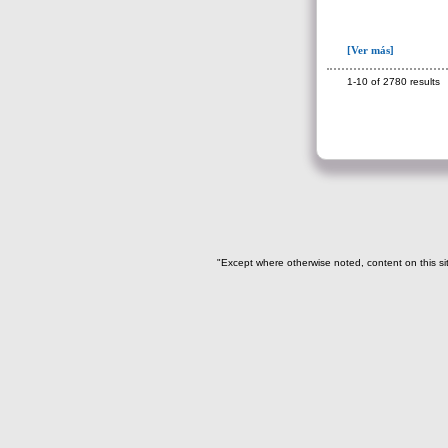
huesos humanos(2)
Ofrenda humana: depósito huesos
[Ver más]
desarticulados(2)
1-10 of 2780 results
Ofrenda humana: paquete huesos
desarticulados(4)
- Huesos humanos sueltos
-> Tipo de hueso
Cráneo(3)
Cúbito(1)
"Except where otherwise noted, content on this si
Diente(4)
Falange del dedo de pie(1)
Fémur (2)
Hueso largo(1)
maxilar(1)
Peroné(2)