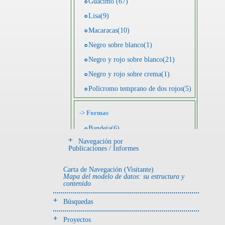
Guácimo (67)
Lisa(9)
Macaracas(10)
Negro sobre blanco(1)
Negro y rojo sobre blanco(21)
Negro y rojo sobre crema(1)
Polícromo temprano de dos rojos(5)
->
Formas
Bandeja(6)
Navegación por
Botella(4)
Publicaciones / Informes
Cuenco(190)
Carta de Navegación (Visitante)
Efigie antropomorfa(24)
Mapa del modelo de datos: su estructura y
contenido
Efigie híbrida(2)
Efigie zoomorfa(56)
Búsquedas
Incensario(13)
Proyectos