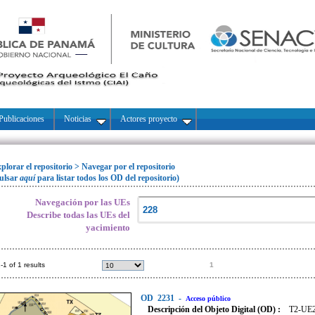
Publicaciones
Noticias
Actores proyecto
plorar el repositorio
>
Navegar por el repositorio
ulsar
aquí
para listar todos los OD del repositorio)
Navegación por las UEs
Describe todas las UEs del
yacimiento
-1 of 1 results
1
OD
2231
-
Acceso público
Descripción del Objeto Digital (OD) :
T2-UE22