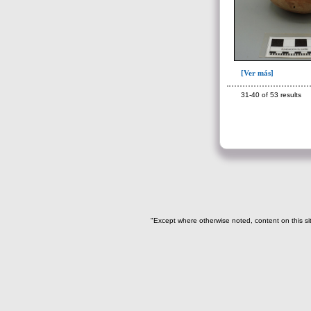
de 30 a 35 años(4)
de 30 a 45 años(2)
de 35 a 45 años(13)
de 40 a 50 años(1)
[Ver más]
de 45 a 55 años(1)
31-40 of 53 results
de 7 a 10 años(2)
de 9 a 10 años(1)
de 9 a 12 años (2)
Indeterminada(2)
Indeterminado(11)
-> Categorízación de los datos
"Except where otherwise noted, content on this si
específicos
y del contexto bioantropológico
descrito en el OD
Datos forenses y ajuar del
individuo(114)
Depósito que incluye fragmentos de