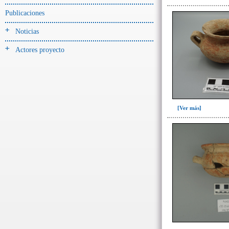
Jarra(340)
Publicaciones
Mamaderas(1)
Noticias
misceláneo(1)
Actores proyecto
Molde(1)
Olla(54)
Pedestal(6)
Plato(59)
[Ver más]
Silbato(3)
Volante de huso(2)
-> Tipo de uso.
Artefactos no cerámicos
Herramientas, armas o útiles(300)
Objetos rituales u
ornamentales(902)
~Sin asignar(2)