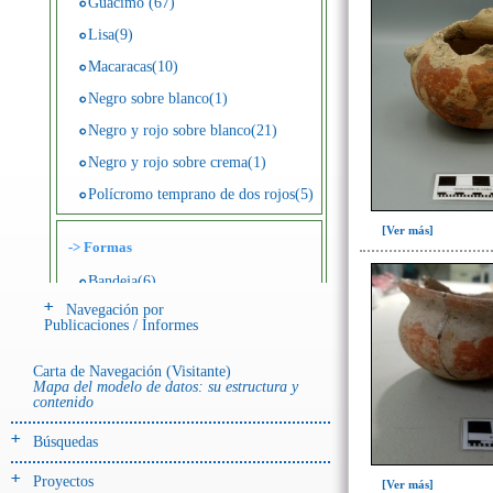
Guácimo (67)
Lisa(9)
Macaracas(10)
Negro sobre blanco(1)
Negro y rojo sobre blanco(21)
Negro y rojo sobre crema(1)
Polícromo temprano de dos rojos(5)
[Ver más]
->
Formas
Bandeja(6)
Navegación por
Botella(4)
Publicaciones / Informes
Cuenco(190)
Carta de Navegación (Visitante)
Efigie antropomorfa(24)
Mapa del modelo de datos: su estructura y
contenido
Efigie híbrida(2)
Efigie zoomorfa(56)
Búsquedas
Incensario(13)
Proyectos
[Ver más]