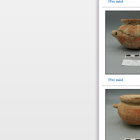
[Ver más]
- Datos específicos de
restos óseos humanos
- Datos específicos individuos
por sexo y edad
-> Sexo ( / edad)
Femenino(11)
Indeterminado(61)
Masculino(58)
[Ver más]
Probablemente femenino(1)
Probablemente masculino(1)
-> Edad
12 años(4)
25 años o mayor(3)
Adulto(24)