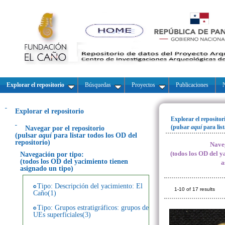
Explorar el repositorio
Búsquedas
Proyectos
Publicaciones
N
Explorar el repositorio
Explorar el repositor
(pulsar
aquí
para lis
Navegar por el repositorio
(pulsar
aquí
para listar todos los OD del
repositorio)
Naveg
(todos los OD del y
Navegación por tipo:
(todos los OD del yacimiento tienen
a
asignado un tipo)
Tipo: Descripción del yacimiento: El
1-10 of 17 results
Caño(1)
Tipo: Grupos estratigráficos: grupos de
UEs superficiales(3)