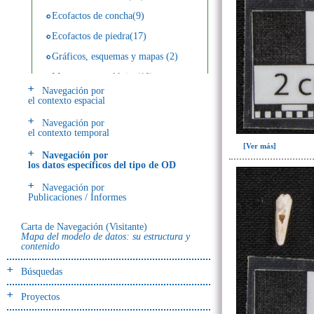
Ecofactos de concha(9)
Ecofactos de piedra(17)
Gráficos, esquemas y mapas (2)
Muestra arqueológica(10)
Navegación por
Publicaciones / Materiales(46)
el contexto espacial
Registro de restos óseos humanos
Navegación por
(huesos)(18)
el contexto temporal
[Ver más]
Registro de restos óseos humanos
Navegación por
(individuos)(114)
los datos específicos del tipo de OD
Registro de unidades
Navegación por
estratigráficas(411)
Publicaciones / Informes
Registro unidades estratigráficas:
ofrenda huesos humanos(5)
Carta de Navegación (Visitante)
Mapa del modelo de datos: su estructura y
~Ayuda ODA(1)
contenido
Búsquedas
Proyectos