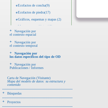
Ecofactos de concha(9)
Ecofactos de piedra(17)
Gráficos, esquemas y mapas (2)
Muestra arqueológica(10)
Navegación por
Publicaciones / Materiales(46)
el contexto espacial
Registro de restos óseos humanos
Navegación por
(huesos)(18)
el contexto temporal
Registro de restos óseos humanos
Navegación por
(individuos)(114)
los datos específicos del tipo de OD
Registro de unidades
Navegación por
estratigráficas(411)
Publicaciones / Informes
Registro unidades estratigráficas:
ofrenda huesos humanos(5)
Carta de Navegación (Visitante)
Mapa del modelo de datos: su estructura y
~Ayuda ODA(1)
contenido
Búsquedas
Proyectos