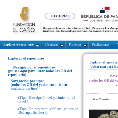
Explorar el repositorio
Búsquedas
Proyectos
Publicaciones
N
Explorar el repositorio
Explorar el repositor
(pulsar
aquí
para lis
Navegar por el repositorio
(pulsar
aquí
para listar todos los OD del
repositorio)
Naveg
(todos los OD del y
Navegación por tipo:
(todos los OD del yacimiento tienen
a
asignado un tipo)
Tipo: Descripción del yacimiento: El
1-2 of 2 results
Caño(1)
Tipo: Grupos estratigráficos: grupos de
UEs superficiales(3)