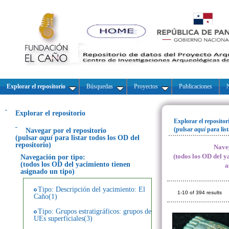
Explorar el repositorio
Búsquedas
Proyectos
Publicaciones
N
Explorar el repositorio
Explorar el repositor
(pulsar
aquí
para lis
Navegar por el repositorio
(pulsar
aquí
para listar todos los OD del
repositorio)
Naveg
(todos los OD del y
Navegación por tipo:
(todos los OD del yacimiento tienen
a
asignado un tipo)
Tipo: Descripción del yacimiento: El
1-10 of 394 results
Caño(1)
Tipo: Grupos estratigráficos: grupos de
UEs superficiales(3)