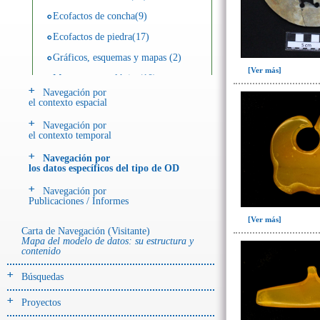
Ecofactos de concha(9)
Ecofactos de piedra(17)
Gráficos, esquemas y mapas (2)
[Ver más]
Muestra arqueológica(10)
Navegación por
Publicaciones / Materiales(46)
el contexto espacial
Registro de restos óseos humanos
Navegación por
(huesos)(18)
el contexto temporal
Registro de restos óseos humanos
Navegación por
(individuos)(114)
los datos específicos del tipo de OD
Registro de unidades
Navegación por
estratigráficas(411)
Publicaciones / Informes
Registro unidades estratigráficas:
[Ver más]
ofrenda huesos humanos(5)
Carta de Navegación (Visitante)
Mapa del modelo de datos: su estructura y
~Ayuda ODA(1)
contenido
Búsquedas
Proyectos