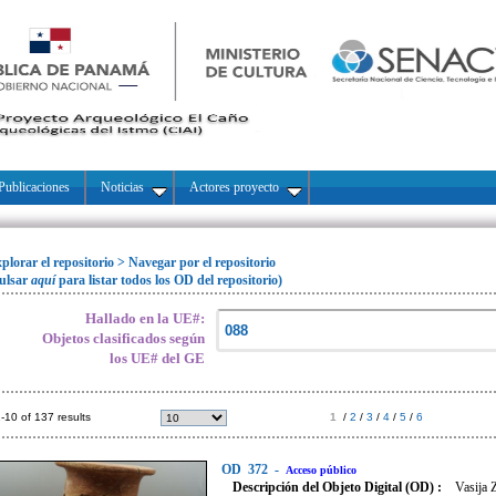
Publicaciones
Noticias
Actores proyecto
plorar el repositorio
>
Navegar por el repositorio
ulsar
aquí
para listar todos los OD del repositorio)
Hallado en la UE#:
Objetos clasificados según
los UE# del GE
-10 of 137 results
1
/
2
/
3
/
4
/
5
/
6
OD
372
-
Acceso público
Descripción del Objeto Digital (OD) :
Vasija 