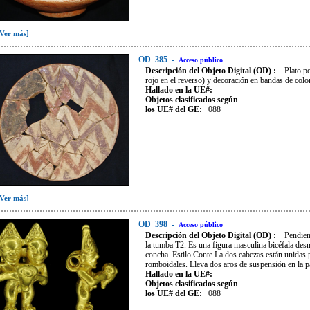
[Ver más]
OD
385
-
Acceso público
Descripción del Objeto Digital (OD) :
Plato p
rojo en el reverso) y decoración en bandas de colo
Hallado en la UE#:
Objetos clasificados según
los UE# del GE:
088
[Ver más]
OD
398
-
Acceso público
Descripción del Objeto Digital (OD) :
Pendien
la tumba T2. Es una figura masculina bicéfala de
concha. Estilo Conte.La dos cabezas están unidas 
romboidales. Lleva dos aros de suspensión en la pa
Hallado en la UE#:
Objetos clasificados según
los UE# del GE:
088