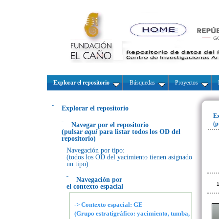
Explorar el repositorio
Búsquedas
Proyectos
Explorar el repositorio
Ex
(p
Navegar por el repositorio
(pulsar
aquí
para listar todos los OD del
repositorio)
Navegación por tipo:
(todos los OD del yacimiento tienen asignado
un tipo)
Navegación por
1
el contexto espacial
-> Contexto espacial: GE
(Grupo estratigráfico: yacimiento, tumba,