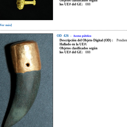
Objetos clasificados según
los UE# del GE:
088
[Ver más]
OD
426
-
Acceso público
Descripción del Objeto Digital (OD) :
Pendien
Hallado en la UE#:
Objetos clasificados según
los UE# del GE:
088