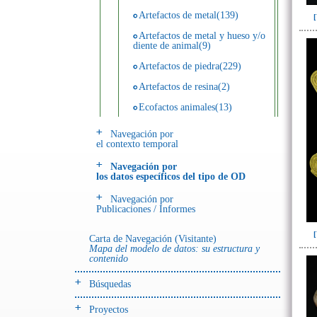
Artefactos de metal(139)
Artefactos de metal y hueso y/o
diente de animal(9)
Artefactos de piedra(229)
Artefactos de resina(2)
Ecofactos animales(13)
Ecofactos de concha(2)
Navegación por
el contexto temporal
Ecofactos de piedra(3)
Navegación por
Registro de restos óseos humanos
los datos específicos del tipo de OD
(individuos)(28)
Navegación por
Registro de unidades
Publicaciones / Informes
estratigráficas(64)
Registro unidades estratigráficas:
Carta de Navegación (Visitante)
ofrenda huesos humanos(3)
Mapa del modelo de datos: su estructura y
contenido
- UE# y tipo de UE
Búsquedas
donde se halló el objeto
Proyectos