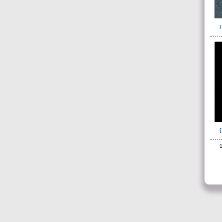
104(60)
104c(1)
106(46)
107(5)
108(18)
127(1)
128(44)
129(6)
130(10)
131(23)
1
134(288)
135(16)
136(20)
139(6)
160(12)