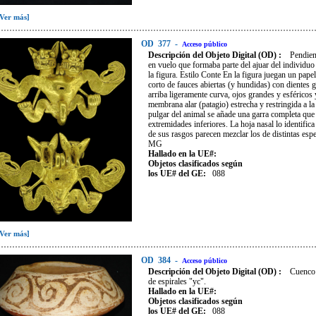
[Ver más]
OD
377
-
Acceso público
Descripción del Objeto Digital (OD) :
Pendien
en vuelo que formaba parte del ajuar del individuo 
la figura. Estilo Conte En la figura juegan un pap
corto de fauces abiertas (y hundidas) con dientes g
arriba ligeramente curva, ojos grandes y esféricos 
membrana alar (patagio) estrecha y restringida a l
pulgar del animal se añade una garra completa que ll
extremidades inferiores. La hoja nasal lo identific
de sus rasgos parecen mezclar los de distintas esp
MG
Hallado en la UE#:
Objetos clasificados según
los UE# del GE:
088
[Ver más]
OD
384
-
Acceso público
Descripción del Objeto Digital (OD) :
Cuenco 
de espirales "yc".
Hallado en la UE#:
Objetos clasificados según
los UE# del GE:
088