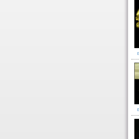
Ofrenda post-liminal(12)
Relleno(21)
Relleno-colmatación(39)
Socavón(1)
-> Hallado en la UE#:
Objetos clasificados según
los UE# del GE
007(2)
008(16)
087(64)
088(137)
-> Subunidad
(ajuar del individuo)
I05(10)
I05-I09(15)
I06(15)