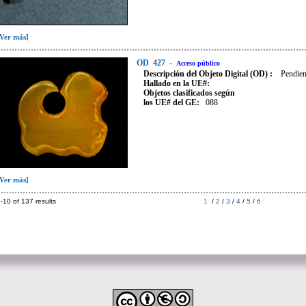
[Ver más]
OD
427
-
Acceso público
Descripción del Objeto Digital (OD) :
Pendien
Hallado en la UE#:
Objetos clasificados según
los UE# del GE:
088
[Ver más]
-10 of 137 results
1
/
2
/
3
/
4
/
5
/
6