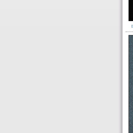
I07(1)
I08(6)
I09(8)
-> Subunidad
(individuo)
I05(1)
I06(1)
I07(1)
I08(1)
I09(1)
092(1)
098(5)
100(3)
101(23)
103(26)