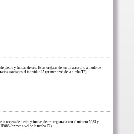
 de piedra y fundas de oro. Estas orejeras tienen un accesorio a modo de
rarios asociados al individuo I5 (primer nivel de la tumba T2).
e la orejera de piedra y fundas de oro registrada con el número 5083 y
 UE088 (primer nivel de la tumba T2).