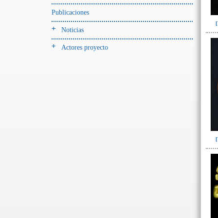
-> Hallado en UE del tipo:
Objetos clasificados según
Publicaciones
los tipos de UE del GE
Noticias
Cernidor(3)
Actores proyecto
Depósito (28)
Depósito de artefactos y
osamentas(5)
Depósito de artefactos.(2)
Depósito de huesos humanos(1)
Derrumbe(81)
Derrumbe-ofrenda(2)
Deslizamiento de materiales(13)
Entierro(489)
Entierro-ofrenda(80)
Forjado y ofrenda
colapsados(4)
Ofrenda(78)