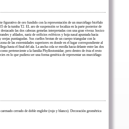
te figurativo de oro fundido con la representación de un murciélago bicéfalo
I5 de la tumba T2. EL aro de suspensión se localiza en la parte posterior de
el destacado las dos cabezas gemelas interpretadas con una gran viveza: hocico
randes y afilados, nariz de orificios esféricos y hoja nasal apuntada hacia
y orejas puntiagudas. Sus cuellos brotan de un cuerpo triangular con la
a zona de las extremidades superiores en donde en el lugar correspondiente al
ega hasta el final del ala. La ancha cola se enrolla hacia delante entre las dos
a como perteneciente a la familia Phyllostomidae, pero dentro de ésta el resto
ecies en lo que pudiera ser una forma genérica de representar un murciélago
carenado cerrado de doble englobe (rojo y blanco). Decoración geométrica