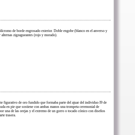
olícromo de borde engrosado exterior. Doble engobe (blanco en el anverso y
r alternas zigzagueantes (rojo y morado).
te figurativo de oro fundido que formaba parte del ajuar del individuo I9 de
snuda en pie que sostiene con ambas manos una trompeta ceremonial de
por una de las orejas y el extremo de un gorro o tocado cónico con diseños
rte trasera.