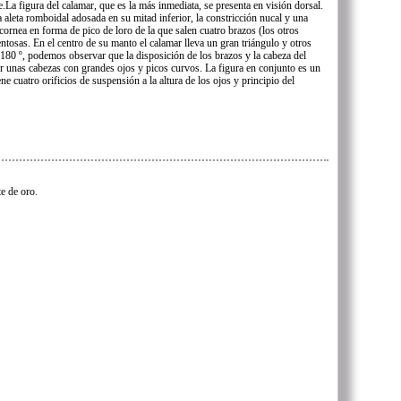
La figura del calamar, que es la más inmediata, se presenta en visión dorsal.
 aleta romboidal adosada en su mitad inferior, la constricción nucal y una
ornea en forma de pico de loro de la que salen cuatro brazos (los otros
entosas. En el centro de su manto el calamar lleva un gran triángulo y otros
ra 180 º, podemos observar que la disposición de los brazos y la cabeza del
or unas cabezas con grandes ojos y picos curvos. La figura en conjunto es un
ne cuatro orificios de suspensión a la altura de los ojos y principio del
te de oro.