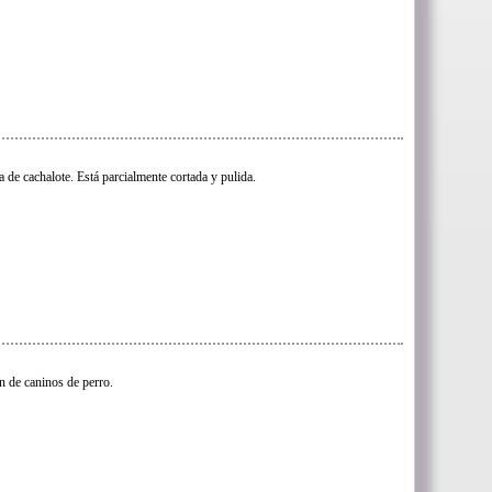
a de cachalote. Está parcialmente cortada y pulida.
n de caninos de perro.