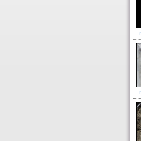
Ofrenda post-liminal(12)
Relleno(21)
Relleno-colmatación(39)
Socavón(1)
-> Hallado en la UE#:
Objetos clasificados según
los UE# del GE
007(2)
008(16)
087(64)
088(137)
092(1)
098(5)
100(3)
101(23)
103(26)