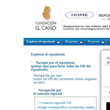
Explorar el repositorio
Búsquedas
Proyectos
Explorar el repositorio
Ex
(p
Navegar por el repositorio
(pulsar
aquí
para listar todos los OD del
repositorio)
Navegación por tipo:
(todos los OD del yacimiento tienen asignado
un tipo)
Navegación por
1
el contexto espacial
-> Contexto espacial: GE
(Grupo estratigráfico: yacimiento, tumba,