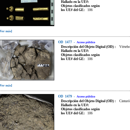
Hallado en la UE#:
Objetos clasificados según
los UE# del GE:
106
[Ver más]
OD
1477
-
Acceso público
Descripción del Objeto Digital (OD) :
Vértebr
Hallado en la UE#:
Objetos clasificados según
los UE# del GE:
106
[Ver más]
OD
1479
-
Acceso público
Descripción del Objeto Digital (OD) :
Cinturó
Hallado en la UE#:
Objetos clasificados según
los UE# del GE:
106