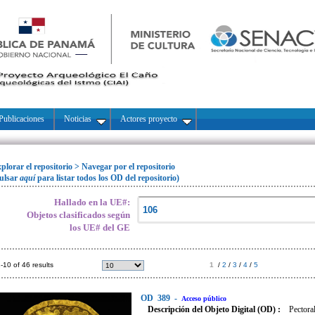
Publicaciones
Noticias
Actores proyecto
plorar el repositorio
>
Navegar por el repositorio
ulsar
aquí
para listar todos los OD del repositorio)
Hallado en la UE#:
Objetos clasificados según
los UE# del GE
-10 of 46 results
1
/
2
/
3
/
4
/
5
OD
389
-
Acceso público
Descripción del Objeto Digital (OD) :
Pectora