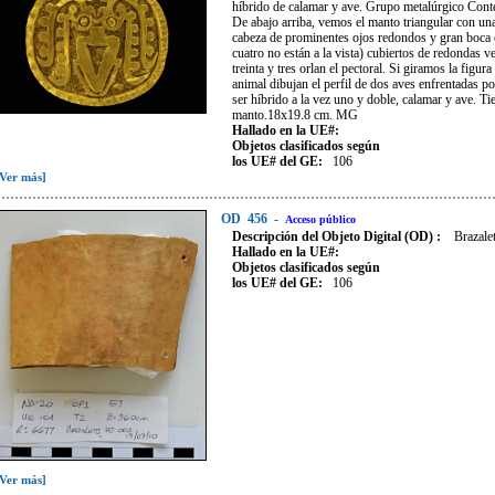
híbrido de calamar y ave. Grupo metalúrgico Conte.
De abajo arriba, vemos el manto triangular con una
cabeza de prominentes ojos redondos y gran boca c
cuatro no están a la vista) cubiertos de redondas v
treinta y tres orlan el pectoral. Si giramos la figu
animal dibujan el perfil de dos aves enfrentadas p
ser híbrido a la vez uno y doble, calamar y ave. Tie
manto.18x19.8 cm. MG
Hallado en la UE#:
Objetos clasificados según
los UE# del GE:
106
[Ver más]
OD
456
-
Acceso público
Descripción del Objeto Digital (OD) :
Brazale
Hallado en la UE#:
Objetos clasificados según
los UE# del GE:
106
[Ver más]