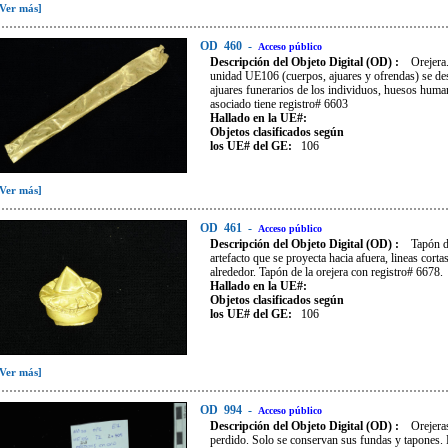
[Ver más]
OD
460
-
Acceso público
Descripción del Objeto Digital (OD) :
Orejera
unidad UE106 (cuerpos, ajuares y ofrendas) se desl
ajuares funerarios de los individuos, huesos huma
asociado tiene registro# 6603
Hallado en la UE#:
Objetos clasificados según
los UE# del GE:
106
[Ver más]
OD
461
-
Acceso público
Descripción del Objeto Digital (OD) :
Tapón d
artefacto que se proyecta hacia afuera, lineas cort
alrededor. Tapón de la orejera con registro# 6678.
Hallado en la UE#:
Objetos clasificados según
los UE# del GE:
106
[Ver más]
OD
994
-
Acceso público
Descripción del Objeto Digital (OD) :
Orejera
perdido. Solo se conservan sus fundas y tapones. 