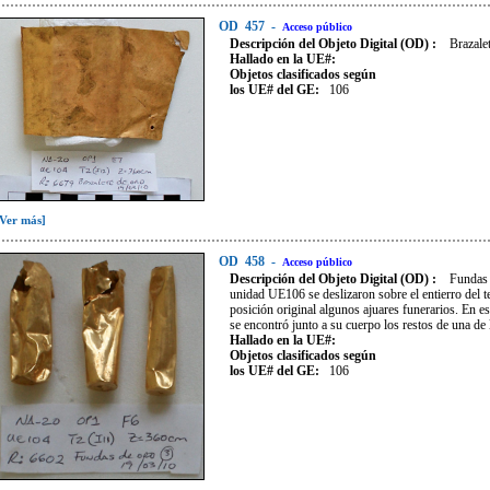
OD
457
-
Acceso público
Descripción del Objeto Digital (OD) :
Brazale
Hallado en la UE#:
Objetos clasificados según
los UE# del GE:
106
[Ver más]
OD
458
-
Acceso público
Descripción del Objeto Digital (OD) :
Fundas 
unidad UE106 se deslizaron sobre el entierro del t
posición original algunos ajuares funerarios. En es
se encontró junto a su cuerpo los restos de una de 
Hallado en la UE#:
Objetos clasificados según
los UE# del GE:
106