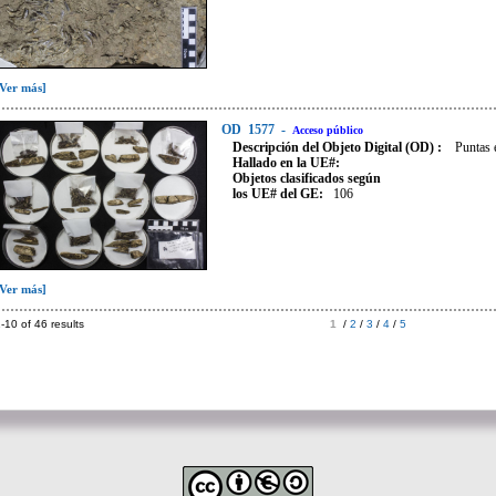
[Ver más]
OD
1577
-
Acceso público
Descripción del Objeto Digital (OD) :
Puntas e
Hallado en la UE#:
Objetos clasificados según
los UE# del GE:
106
[Ver más]
-10 of 46 results
1
/
2
/
3
/
4
/
5