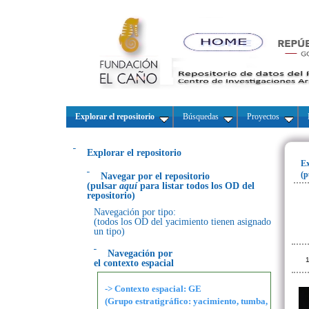
Explorar el repositorio
Búsquedas
Proyectos
Explorar el repositorio
Ex
(p
Navegar por el repositorio
(pulsar
aquí
para listar todos los OD del
repositorio)
Navegación por tipo:
(todos los OD del yacimiento tienen asignado
un tipo)
Navegación por
1
el contexto espacial
-> Contexto espacial: GE
(Grupo estratigráfico: yacimiento, tumba,