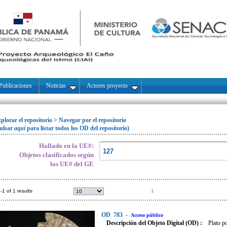
Publicaciones
Noticias
Actores proyecto
plorar el repositorio
>
Navegar por el repositorio
ulsar
aquí
para listar todos los OD del repositorio)
Hallado en la UE#:
Objetos clasificados según
los UE# del GE
-1 of 1 results
1
OD
783
-
Acceso público
Descripción del Objeto Digital (OD) :
Plato p