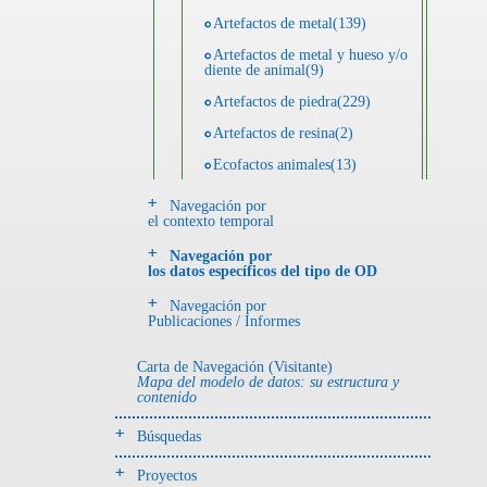
Artefactos de metal(139)
Artefactos de metal y hueso y/o
diente de animal(9)
Artefactos de piedra(229)
Artefactos de resina(2)
Ecofactos animales(13)
Ecofactos de concha(2)
Navegación por
el contexto temporal
Ecofactos de piedra(3)
Navegación por
Registro de restos óseos humanos
los datos específicos del tipo de OD
(individuos)(28)
Navegación por
Registro de unidades
Publicaciones / Informes
estratigráficas(64)
Registro unidades estratigráficas:
Carta de Navegación (Visitante)
ofrenda huesos humanos(3)
Mapa del modelo de datos: su estructura y
contenido
- UE# y tipo de UE
Búsquedas
donde se halló el objeto
Proyectos