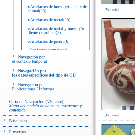
Artefactos de hueso y/o diente de
[Ver más]
animal(13)
Artefactos de metal(15)
Artefactos de metal y hueso y/o
diente de animal(3)
Artefactos de piedra(6)
Ecofactos animales(4)
Navegación por
Registro de restos óseos humanos
el contexto temporal
(individuos)(3)
Navegación por
Registro de unidades
los datos específicos del tipo de OD
estratigráficas(7)
Navegación por
Publicaciones / Informes
- UE# y tipo de UE
donde se halló el objeto
Carta de Navegación (Visitante)
Mapa del modelo de datos: su estructura y
contenido
-> Hallado en UE del tipo:
[Ver más]
Objetos clasificados según
Búsquedas
los tipos de UE del GE
Depósito (3)
Proyectos