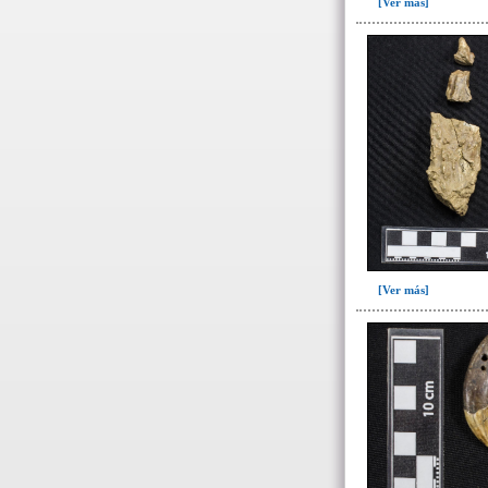
[Ver más]
Fase II: Colmatación del entierro
y la ofrenda(1)
Tumba 7 (669)
Tumba 8 (63)
Tumba 9 (322)
Unidad superficial (S) vinculada al
cementerio(98)
~Alineamientos de monolitos en el
yacimiento de El Caño(7)
~Contexto desconocido. Objeto
recuperado en la escombrera (5)
[Ver más]
~Sin asignar(7)