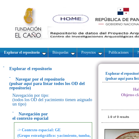
Explorar el repositorio
Búsquedas
Proyectos
Publicaciones
N
Explorar el repositorio
Explorar el repositor
(pulsar
aquí
para lis
Navegar por el repositorio
(pulsar
aquí
para listar todos los OD del
repositorio)
Hal
Objetos cl
Navegación por tipo:
(todos los OD del yacimiento tienen asignado
un tipo)
Navegación por
1-9 of 9 results
el contexto espacial
-> Contexto espacial: GE
(Grupo estratigráfico: yacimiento, tumba,