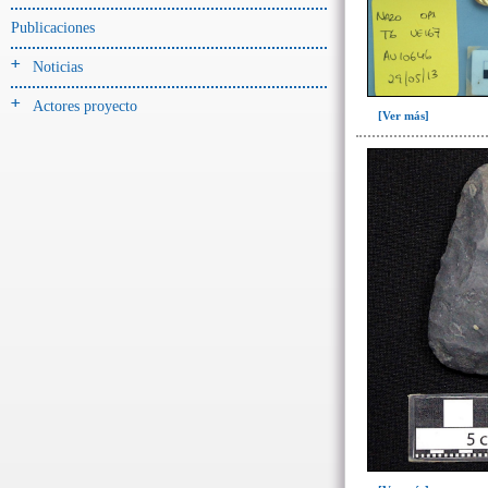
Entierro(42)
Publicaciones
Ofrenda-depósito(5)
Noticias
Relleno(3)
Actores proyecto
[Ver más]
-> Hallado en la UE#:
Objetos clasificados según
los UE# del GE
125(42)
139(1)
162(2)
166(1)
167(9)
->
Fase de la Matriz de Harris (MH)
(Fase de la MH a la que pertenece la
UE)
Fase I: Construcción tumba,
colocación entierro y ofrenda(5)