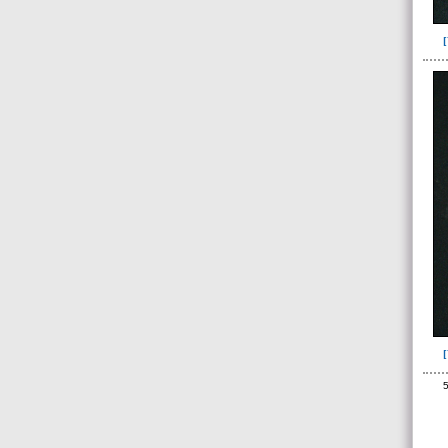
Fase II: Colmatación parcial fosa
(abandono temporal)(18)
Fase III: Finalización obra.
Colocación ofrendas I y II(9)
Fase IV: Colmatación entierro y
ofrendas. Derrumbe forjado
cámara fu..(11)
Fase V: Construcción espacio
ofrenda y colocación ofrenda
III(15)
Fase VI: Derrumbe forjado,
ofrenda III. Colmatación total
fosa(5)
Tumba 8 (63)
Tumba 9 (322)
Unidad superficial (S) vinculada al
cementerio(98)
~Alineamientos de monolitos en el
5
yacimiento de El Caño(7)
~Contexto desconocido. Objeto
recuperado en la escombrera (5)