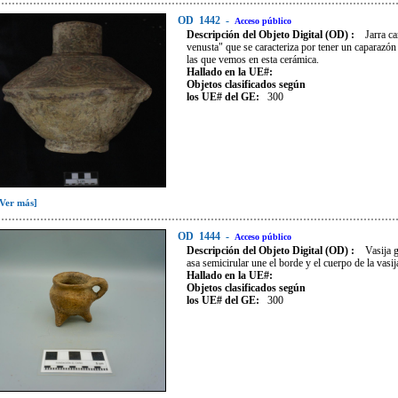
OD
1442
-
Acceso público
Descripción del Objeto Digital (OD) :
Jarra c
venusta" que se caracteriza por tener un caparazón 
las que vemos en esta cerámica.
Hallado en la UE#:
Objetos clasificados según
los UE# del GE:
300
[Ver más]
OD
1444
-
Acceso público
Descripción del Objeto Digital (OD) :
Vasija 
asa semicirular une el borde y el cuerpo de la vasi
Hallado en la UE#:
Objetos clasificados según
los UE# del GE:
300