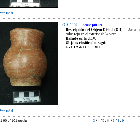
[Ver más]
OD
1450
-
Acceso público
Descripción del Objeto Digital (OD) :
Jarra g
color rojo en el exterior de la pieza.
Hallado en la UE#:
Objetos clasificados según
los UE# del GE:
300
[Ver más]
1-60 of 101 results
3
/
4
/
5
/
6
/
7
/
8
/
9