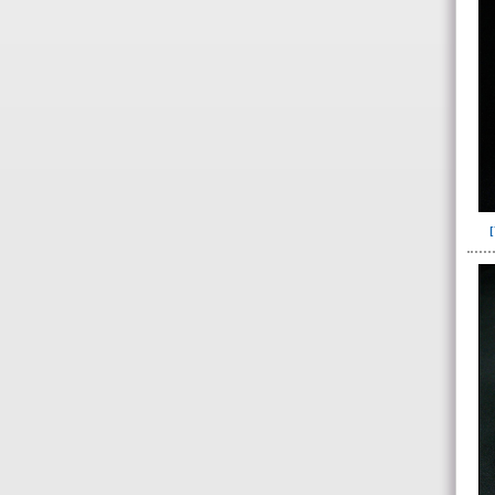
283(4)
284(1)
300(101)
301(227)
322(1)
324(11)
327(13)
328(13)
391(1)
Escombrera o criba(1)
~Sin asignar(7)
->
Fase de la Matriz de Harris (MH)
(Fase de la MH a la que pertenece la
UE)
Fase I: Construcción tumba
(inicio obra)(55)