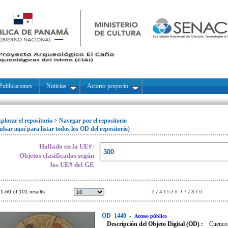
Publicaciones
Noticias
Actores proyecto
plorar el repositorio
>
Navegar por el repositorio
ulsar
aquí
para listar todos los OD del repositorio)
Hallado en la UE#:
Objetos clasificados según
los UE# del GE
1-60 of 101 results
3
/
4
/
5
/
6
/
7
/
8
/
9
OD
1440
-
Acceso público
Descripción del Objeto Digital (OD) :
Cuenco 