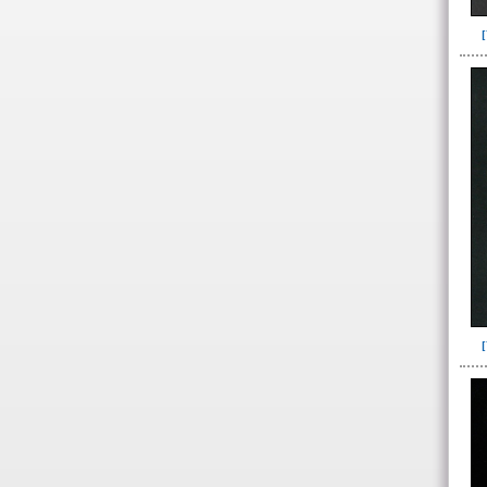
Relleno-colmatación(1)
~Sin asignar(7)
-> Hallado en la UE#:
Objetos clasificados según
los UE# del GE
087(1)
108(1)
109(4)
251(2)
252(96)
253(1)
254(1)
257(61)
263(4)
280(1)