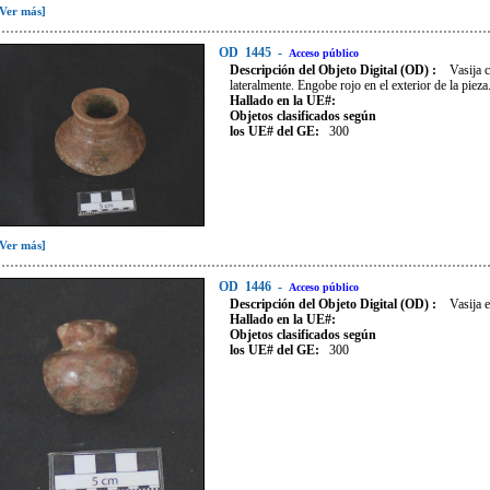
[Ver más]
OD
1445
-
Acceso público
Descripción del Objeto Digital (OD) :
Vasija 
lateralmente. Engobe rojo en el exterior de la pieza
Hallado en la UE#:
Objetos clasificados según
los UE# del GE:
300
[Ver más]
OD
1446
-
Acceso público
Descripción del Objeto Digital (OD) :
Vasija 
Hallado en la UE#:
Objetos clasificados según
los UE# del GE:
300