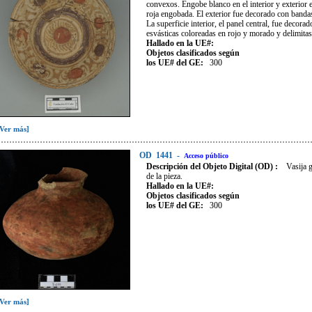
convexos. Engobe blanco en el interior y exterior e
roja engobada. El exterior fue decorado con bandas 
La superficie interior, el panel central, fue decor
esvásticas coloreadas en rojo y morado y delimitas
Hallado en la UE#:
Objetos clasificados según
los UE# del GE:
300
[Ver más]
OD
1441
-
Acceso público
Descripción del Objeto Digital (OD) :
Vasija g
de la pieza.
Hallado en la UE#:
Objetos clasificados según
los UE# del GE:
300
[Ver más]