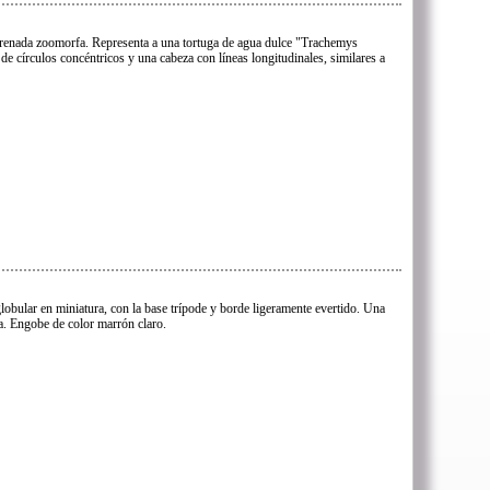
arenada zoomorfa. Representa a una tortuga de agua dulce "Trachemys
de círculos concéntricos y una cabeza con líneas longitudinales, similares a
globular en miniatura, con la base trípode y borde ligeramente evertido. Una
ja. Engobe de color marrón claro.