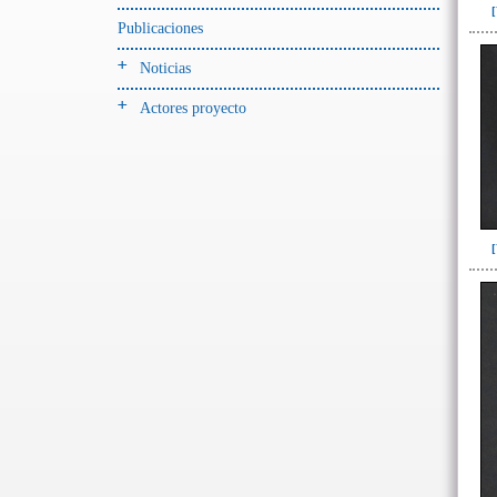
Publicaciones
- UE# y tipo de UE
donde se halló el objeto
Noticias
-> Hallado en UE del tipo:
Actores proyecto
Objetos clasificados según
los tipos de UE del GE
Corte(1)
Depósito (7)
Derrumbe(153)
Derrumbe-ofrenda(1)
Deslizamiento de materiales(13)
Entierro(228)
Forjado y ofrenda en posición
primaria(1)
Nivel arbitrario(1)
Ofrenda(105)
Relleno(29)