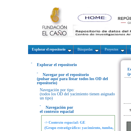
Explorar el repositorio
Búsquedas
Proyectos
Explorar el repositorio
Ex
(p
Navegar por el repositorio
(pulsar
aquí
para listar todos los OD del
repositorio)
Navegación por tipo:
(todos los OD del yacimiento tienen asignado
un tipo)
Navegación por
5
el contexto espacial
-> Contexto espacial: GE
(Grupo estratigráfico: yacimiento, tumba,