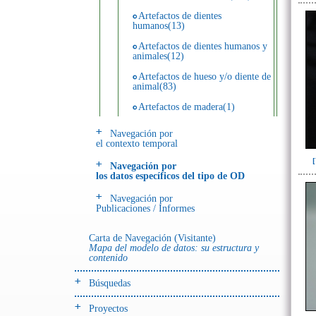
Artefactos de dientes
humanos(13)
Artefactos de dientes humanos y
animales(12)
Artefactos de hueso y/o diente de
animal(83)
Artefactos de madera(1)
Artefactos de metal(28)
Navegación por
el contexto temporal
Artefactos de piedra(55)
Navegación por
Artefactos de resina(11)
los datos específicos del tipo de OD
Ecofactos animales(25)
Navegación por
Publicaciones / Informes
Ecofactos de piedra(5)
Registro de restos óseos humanos
Carta de Navegación (Visitante)
(individuos)(42)
Mapa del modelo de datos: su estructura y
contenido
Registro de unidades
estratigráficas(113)
Búsquedas
Registro unidades estratigráficas:
ofrenda huesos humanos(1)
Proyectos