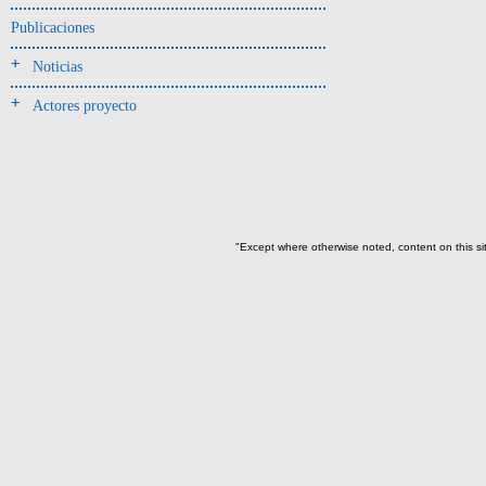
Publicaciones
-> Hallado en UE del tipo:
Objetos clasificados según
Noticias
los tipos de UE del GE
Actores proyecto
Cernidor(1)
Depósito (10)
Depósito de artefactos(18)
Depósito de artefactos y
osamentas(2)
"Except where otherwise noted, content on this si
Depósito de artefactos.(1)
Depósito de cerámica(40)
Depósito de huesos humanos
desarticulados(3)
Depósito-sedimento(2)
Entierro(77)
Entierro-ofrenda(3)
Forjado y ofrenda
colapsados(46)