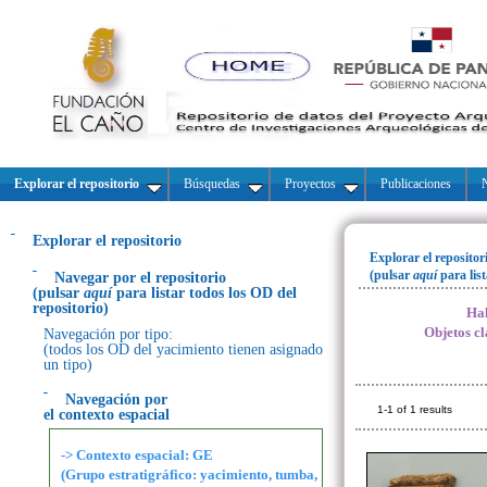
Explorar el repositorio
Búsquedas
Proyectos
Publicaciones
N
Explorar el repositorio
Explorar el repositor
(pulsar
aquí
para lis
Navegar por el repositorio
(pulsar
aquí
para listar todos los OD del
repositorio)
Hal
Objetos cl
Navegación por tipo:
(todos los OD del yacimiento tienen asignado
un tipo)
Navegación por
1-1 of 1 results
el contexto espacial
-> Contexto espacial: GE
(Grupo estratigráfico: yacimiento, tumba,