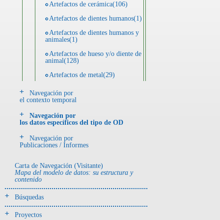
Artefactos de cerámica(106)
Artefactos de dientes humanos(1)
Artefactos de dientes humanos y
animales(1)
Artefactos de hueso y/o diente de
animal(128)
Artefactos de metal(29)
Artefactos de metal y hueso y/o
Navegación por
diente de animal(5)
el contexto temporal
Artefactos de metal y resina(2)
Navegación por
los datos específicos del tipo de OD
Artefactos de piedra(6)
Navegación por
Ecofactos animales(1)
Publicaciones / Informes
Registro de restos óseos humanos
(huesos)(18)
Carta de Navegación (Visitante)
Mapa del modelo de datos: su estructura y
Registro de unidades
contenido
estratigráficas(4)
Búsquedas
- UE# y tipo de UE
donde se halló el objeto
Proyectos