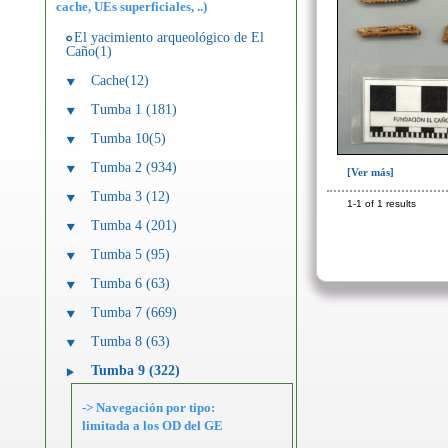
cache, UEs superficiales, ..)
El yacimiento arqueológico de El
Caño(1)
Cache(12)
Tumba 1 (181)
Tumba 10(5)
Tumba 2 (934)
[Ver más]
Tumba 3 (12)
1-1 of 1 results
Tumba 4 (201)
Tumba 5 (95)
Tumba 6 (63)
Tumba 7 (669)
Tumba 8 (63)
Tumba 9 (322)
-> Navegación por tipo:
limitada a los OD del GE