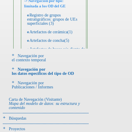
-> Navegación por tipo:
limitada a los OD del GE
Registro de grupos
estratigráficos: grupos de UEs
superficiales (3)
Artefactos de cerámica(1)
Artefactos de concha(5)
Artefactos de hueso y/o diente de
animal(1)
Navegación por
el contexto temporal
Artefactos de metal(2)
Navegación por
Artefactos de piedra(4)
los datos específicos del tipo de OD
Ecofactos de concha(6)
Navegación por
Publicaciones / Informes
Muestra arqueológica(10)
Registro de unidades
Carta de Navegación (Visitante)
estratigráficas(66)
Mapa del modelo de datos: su estructura y
contenido
- UE# y tipo de UE
Búsquedas
donde se halló el objeto
Proyectos