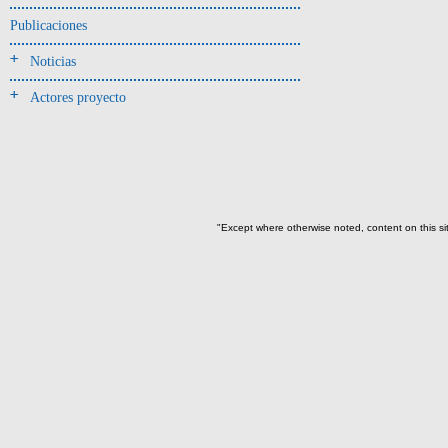
-> Hallado en UE del tipo:
Objetos clasificados según
Publicaciones
los tipos de UE del GE
Noticias
Depósito (21)
Actores proyecto
Ofrenda(2)
Relleno(2)
Relleno (fosa)(4)
-> Hallado en la UE#:
Objetos clasificados según
"Except where otherwise noted, content on this si
los UE# del GE
001(2)
005(1)
006(1)
007(1)
008(8)
010(1)