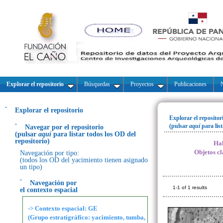
Explorar el repositorio
Búsquedas
Proyectos
Publicaciones
N
Explorar el repositorio
Explorar el repositor
(pulsar
aquí
para lis
Navegar por el repositorio
(pulsar
aquí
para listar todos los OD del
repositorio)
Hal
Objetos cl
Navegación por tipo:
(todos los OD del yacimiento tienen asignado
un tipo)
Navegación por
1-1 of 1 results
el contexto espacial
-> Contexto espacial: GE
(Grupo estratigráfico: yacimiento, tumba,