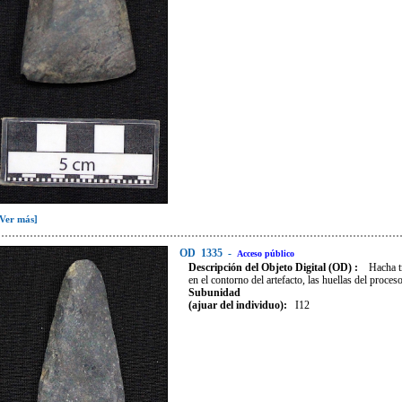
[Ver más]
OD
1335
-
Acceso público
Descripción del Objeto Digital (OD) :
Hacha t
en el contorno del artefacto, las huellas del proce
Subunidad
(ajuar del individuo):
I12