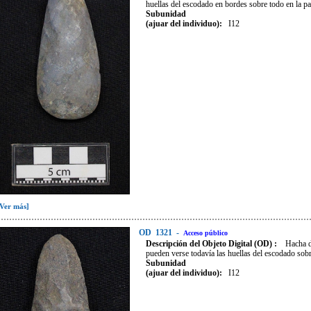
huellas del escodado en bordes sobre todo en la par
Subunidad
(ajuar del individuo):
I12
[Ver más]
OD
1321
-
Acceso público
Descripción del Objeto Digital (OD) :
Hacha d
pueden verse todavía las huellas del escodado sobre
Subunidad
(ajuar del individuo):
I12