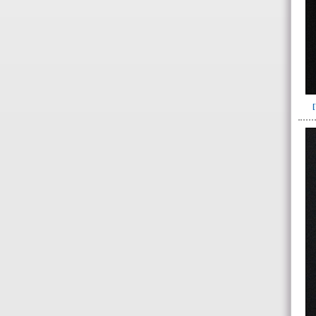
I01(5)
I01-I11(7)
I03(6)
I04(7)
I04-I05-I16(2)
I07(76)
I08(2)
I08-I13(1)
I09(16)
I10(3)
I11(1)
I12(9)
I13(16)
I13-I19(1)
I14 (9)
I15(1)