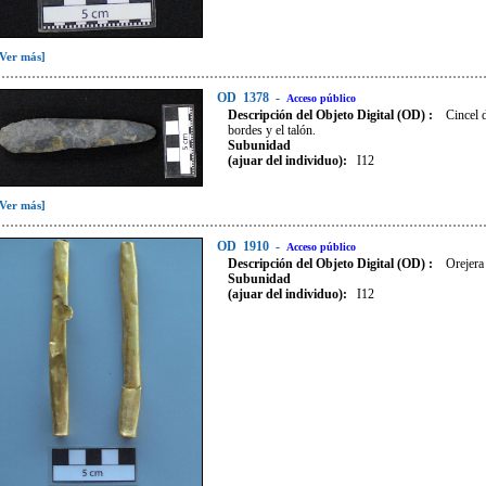
[Ver más]
OD
1378
-
Acceso público
Descripción del Objeto Digital (OD) :
Cincel d
bordes y el talón.
Subunidad
(ajuar del individuo):
I12
[Ver más]
OD
1910
-
Acceso público
Descripción del Objeto Digital (OD) :
Orejera
Subunidad
(ajuar del individuo):
I12