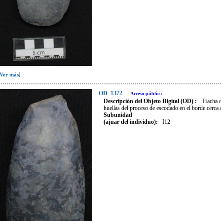
[Ver más]
OD
1372
-
Acceso público
Descripción del Objeto Digital (OD) :
Hacha d
huellas del proceso de escodado en el borde cerca d
Subunidad
(ajuar del individuo):
I12