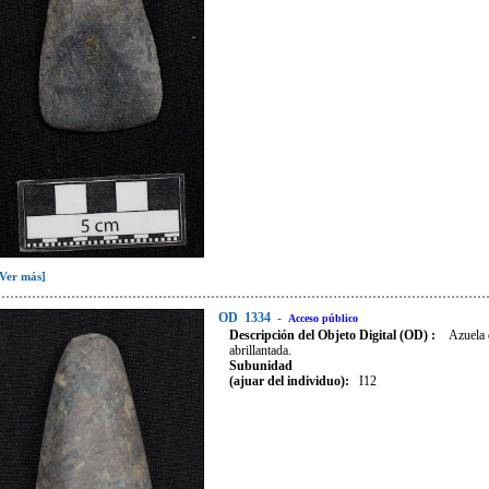
[Ver más]
OD
1334
-
Acceso público
Descripción del Objeto Digital (OD) :
Azuela 
abrillantada.
Subunidad
(ajuar del individuo):
I12