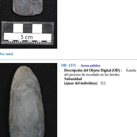
[Ver más]
OD
1371
-
Acceso público
Descripción del Objeto Digital (OD) :
Azuela 
del proceso de escodado en los bordes.
Subunidad
(ajuar del individuo):
I12