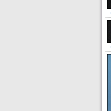
I16(22)
I18(1)
I18-I14-I15(5)
I18-I19(1)
I19(7)
-> Subunidad
(individuo)
I01(1)
I02 (1)
I03(1)
I04-I05-I16(1)
I05(1)
I06(1)
I07(1)
I08(1)