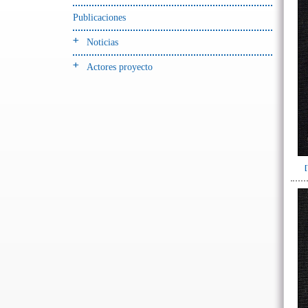
-> Hallado en UE del tipo:
Objetos clasificados según
Publicaciones
los tipos de UE del GE
Noticias
Cernidor(3)
Actores proyecto
Depósito (28)
Depósito de artefactos y
osamentas(5)
Depósito de artefactos.(2)
Depósito de huesos humanos(1)
Derrumbe(81)
Derrumbe-ofrenda(2)
Deslizamiento de materiales(13)
Entierro(489)
Entierro-ofrenda(80)
Forjado y ofrenda
colapsados(4)
Ofrenda(78)