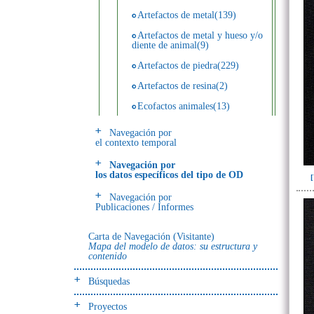
Artefactos de metal(139)
Artefactos de metal y hueso y/o
diente de animal(9)
Artefactos de piedra(229)
Artefactos de resina(2)
Ecofactos animales(13)
Ecofactos de concha(2)
Navegación por
el contexto temporal
Ecofactos de piedra(3)
Navegación por
Registro de restos óseos humanos
los datos específicos del tipo de OD
(individuos)(28)
Navegación por
Registro de unidades
Publicaciones / Informes
estratigráficas(64)
Registro unidades estratigráficas:
Carta de Navegación (Visitante)
ofrenda huesos humanos(3)
Mapa del modelo de datos: su estructura y
contenido
- UE# y tipo de UE
Búsquedas
donde se halló el objeto
Proyectos