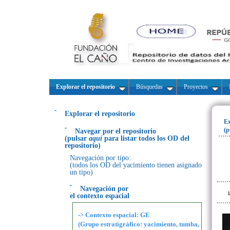
Explorar el repositorio
Búsquedas
Proyectos
Explorar el repositorio
Ex
(p
Navegar por el repositorio
(pulsar
aquí
para listar todos los OD del
repositorio)
Navegación por tipo:
(todos los OD del yacimiento tienen asignado
un tipo)
Navegación por
1
el contexto espacial
-> Contexto espacial: GE
(Grupo estratigráfico: yacimiento, tumba,