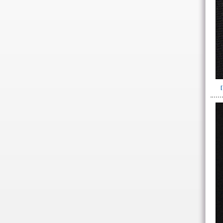
Ofrenda post-liminal(12)
Relleno(21)
Relleno-colmatación(39)
Socavón(1)
-> Hallado en la UE#:
Objetos clasificados según
los UE# del GE
007(2)
008(16)
087(64)
088(137)
092(1)
098(5)
100(3)
101(23)
103(26)