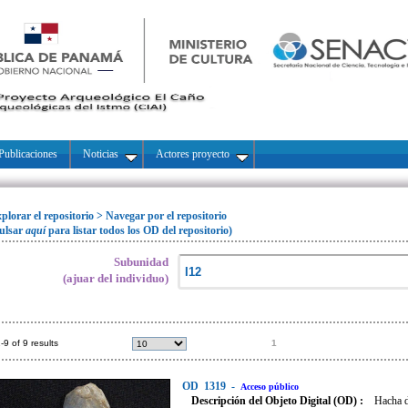
Publicaciones
Noticias
Actores proyecto
plorar el repositorio
>
Navegar por el repositorio
ulsar
aquí
para listar todos los OD del repositorio)
Subunidad
(ajuar del individuo)
-9 of 9 results
1
OD
1319
-
Acceso público
Descripción del Objeto Digital (OD) :
Hacha d