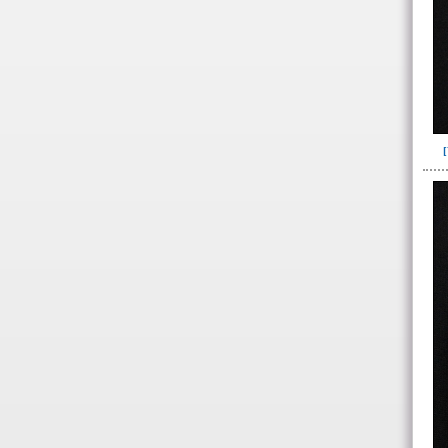
104(60)
104c(1)
106(46)
107(5)
108(18)
127(1)
128(44)
129(6)
130(10)
131(23)
134(288)
-> Subunidad
(ajuar del individuo)
Cernidor(10)
cernidor-I16(1)