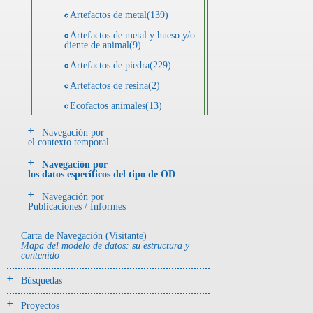
Artefactos de metal(139)
Artefactos de metal y hueso y/o
diente de animal(9)
Artefactos de piedra(229)
Artefactos de resina(2)
Ecofactos animales(13)
Ecofactos de concha(2)
Navegación por
el contexto temporal
Ecofactos de piedra(3)
Navegación por
Registro de restos óseos humanos
los datos específicos del tipo de OD
(individuos)(28)
Navegación por
Registro de unidades
Publicaciones / Informes
estratigráficas(64)
Registro unidades estratigráficas:
Carta de Navegación (Visitante)
ofrenda huesos humanos(3)
Mapa del modelo de datos: su estructura y
contenido
- UE# y tipo de UE
Búsquedas
donde se halló el objeto
Proyectos