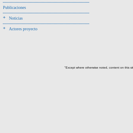
-> Hallado en UE del tipo:
Objetos clasificados según
Publicaciones
los tipos de UE del GE
Noticias
Cernidor(3)
Actores proyecto
Depósito (28)
Depósito de artefactos y
osamentas(5)
Depósito de artefactos.(2)
Depósito de huesos humanos(1)
"Except where otherwise noted, content on this si
Derrumbe(81)
Derrumbe-ofrenda(2)
Deslizamiento de materiales(13)
Entierro(489)
Entierro-ofrenda(80)
Forjado y ofrenda
colapsados(4)
Ofrenda(78)