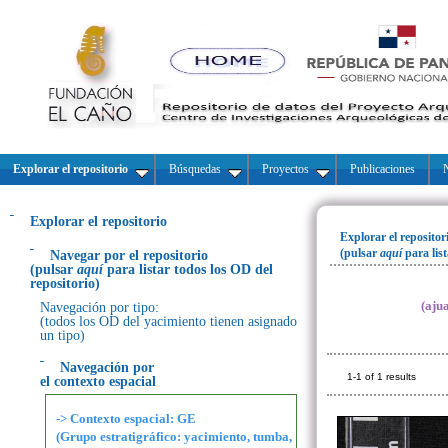
Explorar el repositorio
Búsquedas
Proyectos
Publicaciones
N
Explorar el repositorio
Explorar el repositor
(pulsar
aquí
para lis
Navegar por el repositorio
(pulsar
aquí
para listar todos los OD del
repositorio)
(aju
Navegación por tipo:
(todos los OD del yacimiento tienen asignado
un tipo)
Navegación por
1-1 of 1 results
el contexto espacial
-> Contexto espacial: GE
(Grupo estratigráfico: yacimiento, tumba,