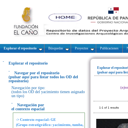
Explorar el repositorio
Búsquedas
Proyectos
Publicaciones
N
Explorar el repositorio
Explorar el repositor
(pulsar
aquí
para lis
Navegar por el repositorio
(pulsar
aquí
para listar todos los OD del
repositorio)
(aju
Navegación por tipo:
(todos los OD del yacimiento tienen asignado
un tipo)
Navegación por
1-1 of 1 results
el contexto espacial
-> Contexto espacial: GE
(Grupo estratigráfico: yacimiento, tumba,