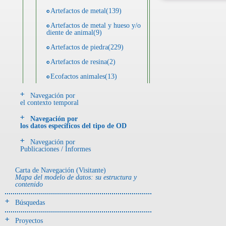
Artefactos de metal(139)
Artefactos de metal y hueso y/o
diente de animal(9)
Artefactos de piedra(229)
Artefactos de resina(2)
Ecofactos animales(13)
Ecofactos de concha(2)
Navegación por
el contexto temporal
Ecofactos de piedra(3)
Navegación por
Registro de restos óseos humanos
los datos específicos del tipo de OD
(individuos)(28)
Navegación por
Registro de unidades
Publicaciones / Informes
estratigráficas(64)
Registro unidades estratigráficas:
Carta de Navegación (Visitante)
ofrenda huesos humanos(3)
Mapa del modelo de datos: su estructura y
contenido
- UE# y tipo de UE
Búsquedas
donde se halló el objeto
Proyectos