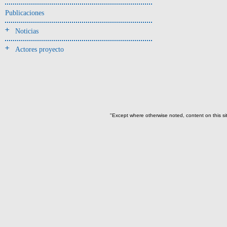
-> Hallado en UE del tipo:
Objetos clasificados según
Publicaciones
los tipos de UE del GE
Noticias
Cernidor(3)
Actores proyecto
Depósito (28)
Depósito de artefactos y
osamentas(5)
Depósito de artefactos.(2)
Depósito de huesos humanos(1)
"Except where otherwise noted, content on this si
Derrumbe(81)
Derrumbe-ofrenda(2)
Deslizamiento de materiales(13)
Entierro(489)
Entierro-ofrenda(80)
Forjado y ofrenda
colapsados(4)
Ofrenda(78)