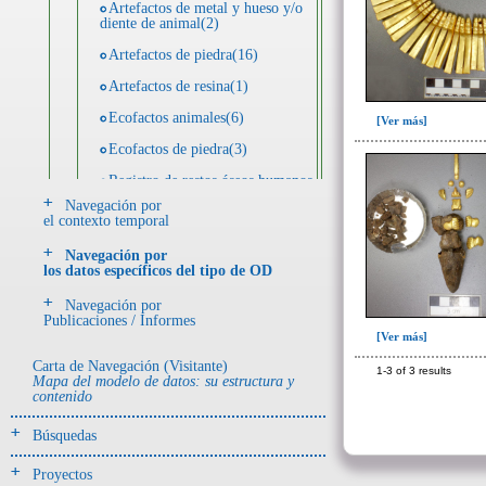
Artefactos de metal y hueso y/o
diente de animal(2)
Artefactos de piedra(16)
Artefactos de resina(1)
Ecofactos animales(6)
[Ver más]
Ecofactos de piedra(3)
Registro de restos óseos humanos
(individuos)(32)
Navegación por
el contexto temporal
Registro de unidades
estratigráficas(68)
Navegación por
los datos específicos del tipo de OD
- UE# y tipo de UE
Navegación por
donde se halló el objeto
Publicaciones / Informes
[Ver más]
Carta de Navegación (Visitante)
-> Hallado en UE del tipo:
1-3 of 3 results
Mapa del modelo de datos: su estructura y
Objetos clasificados según
contenido
los tipos de UE del GE
Búsquedas
Derrumbe(1)
Entierro(97)
Proyectos