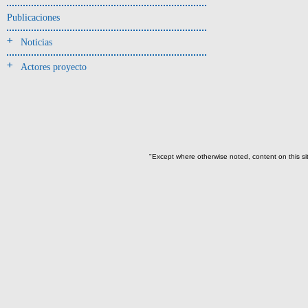
Forjado y ofrenda
Publicaciones
colapsados(4)
Ofrenda(2)
Noticias
Relleno (poste)(2)
Actores proyecto
Relleno-colmatación(4)
-> Hallado en la UE#:
Objetos clasificados según
los UE# del GE
"Except where otherwise noted, content on this si
104(1)
110(1)
261(1)
390(4)
391(119)
-> Subunidad
(ajuar del individuo)
cernidor-I1(3)