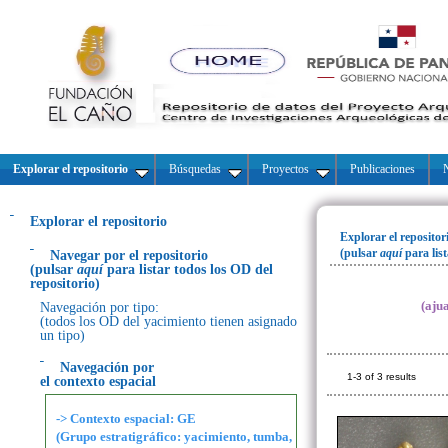
Explorar el repositorio
Búsquedas
Proyectos
Publicaciones
N
Explorar el repositorio
Explorar el repositor
(pulsar
aquí
para lis
Navegar por el repositorio
(pulsar
aquí
para listar todos los OD del
repositorio)
(aju
Navegación por tipo:
(todos los OD del yacimiento tienen asignado
un tipo)
Navegación por
1-3 of 3 results
el contexto espacial
-> Contexto espacial: GE
(Grupo estratigráfico: yacimiento, tumba,