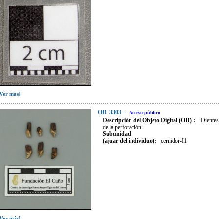
[Ver más]
OD
3303
-
Acceso público
Descripción del Objeto Digital (OD) :
Dientes
de la perforación.
Subunidad
(ajuar del individuo):
cernidor-I1
[Ver más]