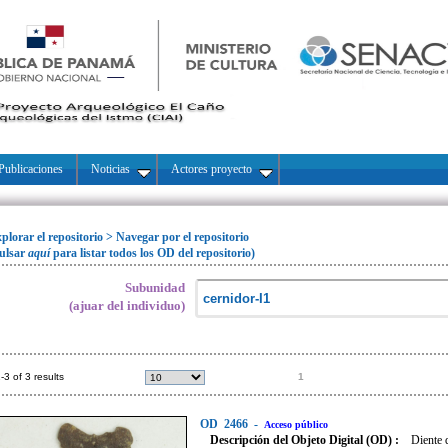
Publicaciones
Noticias
Actores proyecto
plorar el repositorio
>
Navegar por el repositorio
ulsar
aquí
para listar todos los OD del repositorio)
Subunidad
(ajuar del individuo)
-3 of 3 results
1
OD
2466
-
Acceso público
Descripción del Objeto Digital (OD) :
Diente 