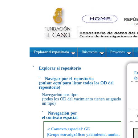
Explorar el repositorio
Búsquedas
Proyectos
Explorar el repositorio
Ex
(p
Navegar por el repositorio
(pulsar
aquí
para listar todos los OD del
repositorio)
Navegación por tipo:
(todos los OD del yacimiento tienen asignado
un tipo)
Navegación por
1
el contexto espacial
-> Contexto espacial: GE
(Grupo estratigráfico: yacimiento, tumba,