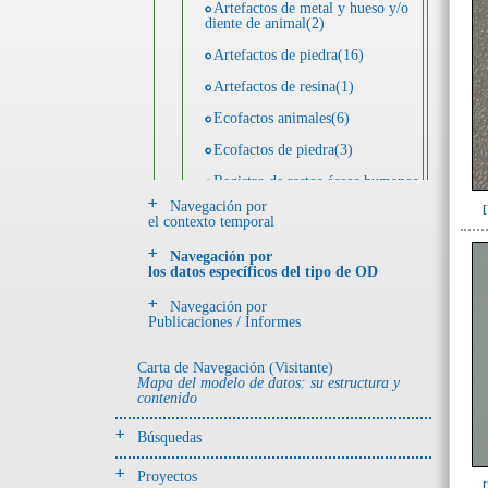
Artefactos de metal y hueso y/o
diente de animal(2)
Artefactos de piedra(16)
Artefactos de resina(1)
Ecofactos animales(6)
Ecofactos de piedra(3)
Registro de restos óseos humanos
(individuos)(32)
Navegación por
el contexto temporal
Registro de unidades
estratigráficas(68)
Navegación por
los datos específicos del tipo de OD
- UE# y tipo de UE
Navegación por
donde se halló el objeto
Publicaciones / Informes
Carta de Navegación (Visitante)
-> Hallado en UE del tipo:
Mapa del modelo de datos: su estructura y
Objetos clasificados según
contenido
los tipos de UE del GE
Búsquedas
Derrumbe(1)
Entierro(97)
Proyectos