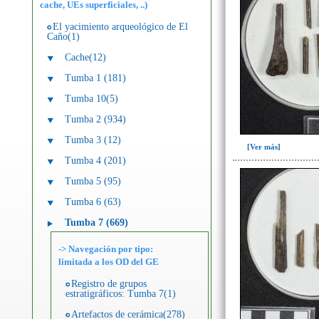
cache, UEs superficiales, ..)
El yacimiento arqueológico de El
Caño(1)
Cache(12)
Tumba 1 (181)
Tumba 10(5)
Tumba 2 (934)
Tumba 3 (12)
[Ver más]
Tumba 4 (201)
Tumba 5 (95)
Tumba 6 (63)
Tumba 7 (669)
-> Navegación por tipo:
limitada a los OD del GE
Registro de grupos
estratigráficos: Tumba 7(1)
Artefactos de cerámica(278)