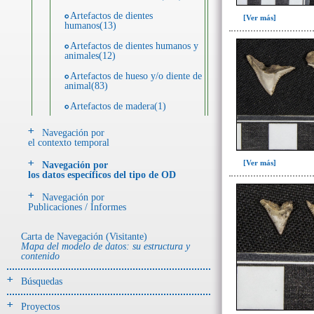
Artefactos de dientes
[Ver más]
humanos(13)
Artefactos de dientes humanos y
animales(12)
Artefactos de hueso y/o diente de
animal(83)
Artefactos de madera(1)
Artefactos de metal(28)
Navegación por
el contexto temporal
Artefactos de piedra(55)
[Ver más]
Navegación por
Artefactos de resina(11)
los datos específicos del tipo de OD
Ecofactos animales(25)
Navegación por
Publicaciones / Informes
Ecofactos de piedra(5)
Registro de restos óseos humanos
Carta de Navegación (Visitante)
(individuos)(42)
Mapa del modelo de datos: su estructura y
contenido
Registro de unidades
estratigráficas(113)
Búsquedas
Registro unidades estratigráficas:
ofrenda huesos humanos(1)
Proyectos