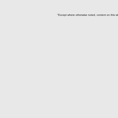
Relleno-colmatación(1)
~Sin asignar(7)
"Except where otherwise noted, content on this si
-> Hallado en la UE#:
Objetos clasificados según
los UE# del GE
087(1)
108(1)
109(4)
251(2)
252(96)
253(1)
254(1)
257(61)
263(4)
280(1)