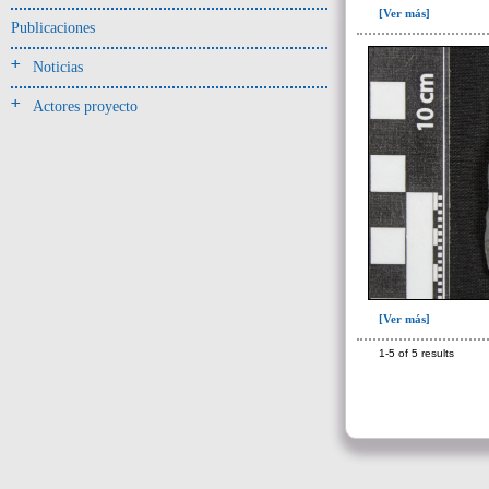
[Ver más]
Publicaciones
- UE# y tipo de UE
donde se halló el objeto
Noticias
-> Hallado en UE del tipo:
Actores proyecto
Objetos clasificados según
los tipos de UE del GE
Corte(1)
Depósito (7)
Derrumbe(153)
Derrumbe-ofrenda(1)
Deslizamiento de materiales(13)
[Ver más]
Entierro(228)
1-5 of 5 results
Forjado y ofrenda en posición
primaria(1)
Nivel arbitrario(1)
Ofrenda(105)
Relleno(29)