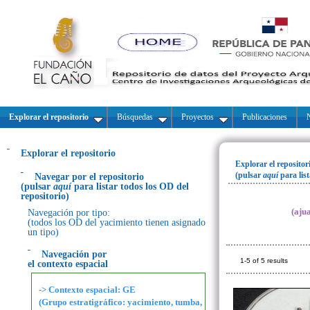
Explorar el repositorio
Búsquedas
Proyectos
Publicaciones
N
Explorar el repositorio
Explorar el repositor
(pulsar
aquí
para lis
Navegar por el repositorio
(pulsar
aquí
para listar todos los OD del
repositorio)
(aju
Navegación por tipo:
(todos los OD del yacimiento tienen asignado
un tipo)
Navegación por
1-5 of 5 results
el contexto espacial
-> Contexto espacial: GE
(Grupo estratigráfico: yacimiento, tumba,