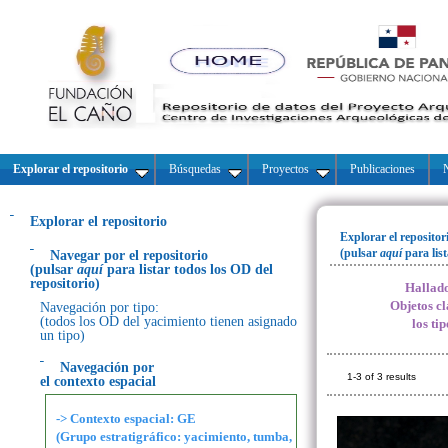
Explorar el repositorio
Búsquedas
Proyectos
Publicaciones
N
Explorar el repositorio
Explorar el repositor
(pulsar
aquí
para lis
Navegar por el repositorio
(pulsar
aquí
para listar todos los OD del
repositorio)
Hallado
Objetos cl
Navegación por tipo:
(todos los OD del yacimiento tienen asignado
los ti
un tipo)
Navegación por
1-3 of 3 results
el contexto espacial
-> Contexto espacial: GE
(Grupo estratigráfico: yacimiento, tumba,