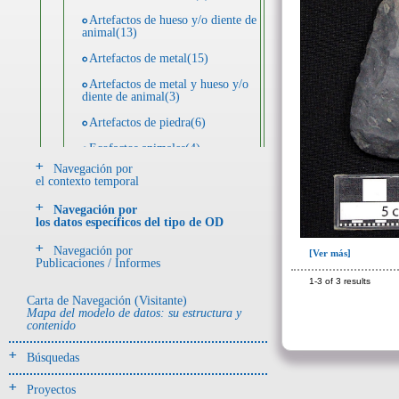
Artefactos de hueso y/o diente de
animal(13)
Artefactos de metal(15)
Artefactos de metal y hueso y/o
diente de animal(3)
Artefactos de piedra(6)
Ecofactos animales(4)
Navegación por
Registro de restos óseos humanos
el contexto temporal
(individuos)(3)
Navegación por
Registro de unidades
los datos específicos del tipo de OD
estratigráficas(7)
Navegación por
[Ver más]
Publicaciones / Informes
- UE# y tipo de UE
1-3 of 3 results
donde se halló el objeto
Carta de Navegación (Visitante)
Mapa del modelo de datos: su estructura y
contenido
-> Hallado en UE del tipo:
Objetos clasificados según
Búsquedas
los tipos de UE del GE
Depósito (3)
Proyectos