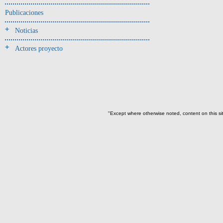
Entierro(42)
Publicaciones
Ofrenda-depósito(5)
Noticias
Relleno(3)
Actores proyecto
-> Hallado en la UE#:
Objetos clasificados según
los UE# del GE
125(42)
139(1)
"Except where otherwise noted, content on this si
162(2)
166(1)
167(9)
->
Fase de la Matriz de Harris (MH)
(Fase de la MH a la que pertenece la
UE)
Fase I: Construcción tumba,
colocación entierro y ofrenda(5)