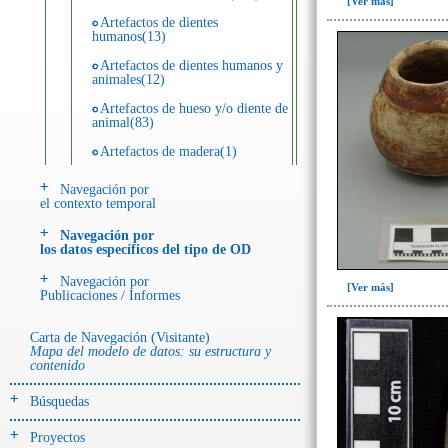
[Ver más]
Artefactos de dientes
humanos(13)
Artefactos de dientes humanos y
animales(12)
Artefactos de hueso y/o diente de
animal(83)
Artefactos de madera(1)
Artefactos de metal(28)
Navegación por
el contexto temporal
Artefactos de piedra(55)
Navegación por
Artefactos de resina(11)
los datos específicos del tipo de OD
Ecofactos animales(25)
Navegación por
[Ver más]
Publicaciones / Informes
Ecofactos de piedra(5)
Registro de restos óseos humanos
Carta de Navegación (Visitante)
(individuos)(42)
Mapa del modelo de datos: su estructura y
contenido
Registro de unidades
estratigráficas(113)
Búsquedas
Registro unidades estratigráficas:
ofrenda huesos humanos(1)
Proyectos