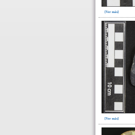
Relleno-colmatación(1)
[Ver más]
~Sin asignar(7)
-> Hallado en la UE#:
Objetos clasificados según
los UE# del GE
087(1)
108(1)
109(4)
251(2)
252(96)
253(1)
254(1)
257(61)
263(4)
[Ver más]
280(1)