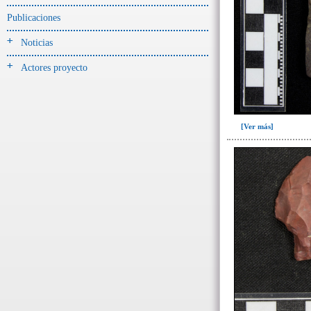
Publicaciones
- UE# y tipo de UE
donde se halló el objeto
Noticias
-> Hallado en UE del tipo:
Actores proyecto
Objetos clasificados según
los tipos de UE del GE
Corte(1)
[Ver más]
Depósito (7)
Derrumbe(153)
Derrumbe-ofrenda(1)
Deslizamiento de materiales(13)
Entierro(228)
Forjado y ofrenda en posición
primaria(1)
Nivel arbitrario(1)
Ofrenda(105)
Relleno(29)