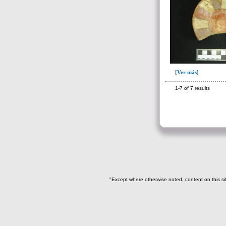
283(4)
284(1)
300(101)
301(227)
322(1)
[Ver más]
324(11)
327(13)
1-7 of 7 results
328(13)
391(1)
Escombrera o criba(1)
~Sin asignar(7)
->
Fase de la Matriz de Harris (MH)
"Except where otherwise noted, content on this si
(Fase de la MH a la que pertenece la
UE)
Fase I: Construcción tumba
(inicio obra)(55)