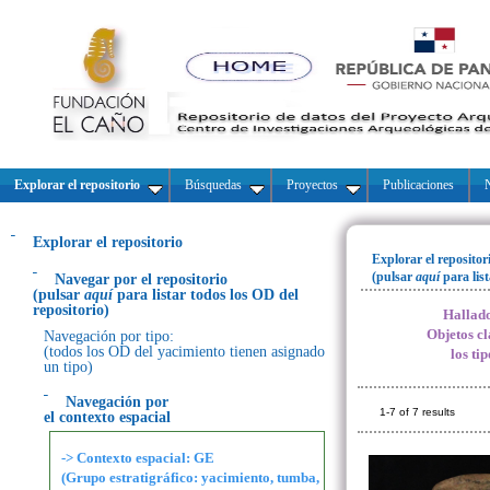
Explorar el repositorio
Búsquedas
Proyectos
Publicaciones
N
Explorar el repositorio
Explorar el repositor
(pulsar
aquí
para lis
Navegar por el repositorio
(pulsar
aquí
para listar todos los OD del
repositorio)
Hallado
Objetos cl
Navegación por tipo:
(todos los OD del yacimiento tienen asignado
los ti
un tipo)
Navegación por
1-7 of 7 results
el contexto espacial
-> Contexto espacial: GE
(Grupo estratigráfico: yacimiento, tumba,