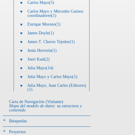
Carlos Mayo(5)
Carlos Mayo y Mercedes Guinea:
coordinadores(1)
Enrique Moreno(1)
James Doyle(1)
James T. Chaves Tejedor(1)
Jesús Herrerín(1)
Joeri Kaal(2)
Julia Mayo(14)
Julia Mayo y Carlos Mayo(1)
Julia Mayo, Juan Carles (Editores)
(1)
Luis Alberto Sánchez Herrera(1)
Carta de Navegación (Visitante)
Mapa del modelo de datos: su estructura y
María Martín-Seijo(4)
contenido
Mercedes Guinea Bueno(2)
Búsquedas
Mercedes Guinea Bueno y Julia C.
Mayo Torné(1)
Proyectos