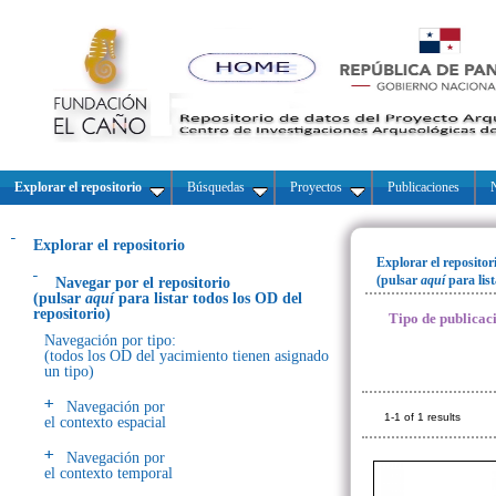
Explorar el repositorio
Búsquedas
Proyectos
Publicaciones
N
Explorar el repositorio
Explorar el repositor
(pulsar
aquí
para lis
Navegar por el repositorio
(pulsar
aquí
para listar todos los OD del
repositorio)
Tipo de publicac
Navegación por tipo:
(todos los OD del yacimiento tienen asignado
un tipo)
Navegación por
1-1 of 1 results
el contexto espacial
Navegación por
el contexto temporal