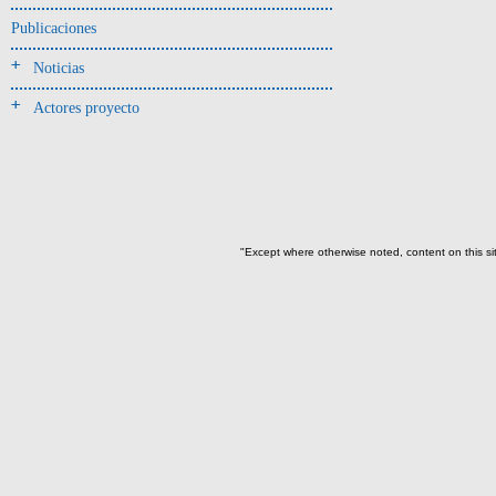
Miguel Ángel Hervás(1)
Publicaciones
Mikael Haller(1)
Noticias
Roberto Miranda y Eric Gutiérrez
(1)
Actores proyecto
->
Título
(empieza por):
A, a; B, b; C, c; D, d(5)
E, e (8)
F, f (2)
"Except where otherwise noted, content on this si
G, g (4)
H, h (1)
L, l (10)
M, m (4)
O, o; P, p; Q, q(2)
R, r (2)
S, s(1)