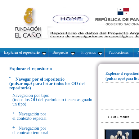
Explorar el repositorio
Búsquedas
Proyectos
Publicaciones
N
Explorar el repositorio
Explorar el repositor
(pulsar
aquí
para lis
Navegar por el repositorio
(pulsar
aquí
para listar todos los OD del
repositorio)
Navegación por tipo:
(todos los OD del yacimiento tienen asignado
un tipo)
Navegación por
1-1 of 1 results
el contexto espacial
Navegación por
el contexto temporal