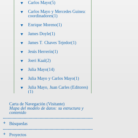
Carlos Mayo(5)
Carlos Mayo y Mercedes Guinea:
coordinadores(1)
Enrique Moreno(1)
James Doyle(1)
James T. Chaves Tejedor(1)
Jesús Herrerín(1)
Joeri Kaal(2)
Julia Mayo(14)
Julia Mayo y Carlos Mayo(1)
Julia Mayo, Juan Carles (Editores)
(1)
Luis Alberto Sánchez Herrera(1)
Carta de Navegación (Visitante)
Mapa del modelo de datos: su estructura y
María Martín-Seijo(4)
contenido
Mercedes Guinea Bueno(2)
Búsquedas
Mercedes Guinea Bueno y Julia C.
Mayo Torné(1)
Proyectos