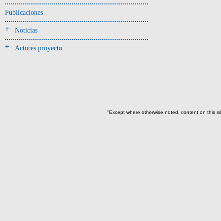
Miguel Ángel Hervás(1)
Publicaciones
Mikael Haller(1)
Noticias
Roberto Miranda y Eric Gutiérrez
(1)
Actores proyecto
->
Título
(empieza por):
A, a; B, b; C, c; D, d(5)
E, e (8)
F, f (2)
"Except where otherwise noted, content on this si
G, g (4)
H, h (1)
L, l (10)
M, m (4)
O, o; P, p; Q, q(2)
R, r (2)
S, s(1)