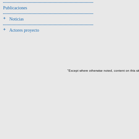
Jarra(340)
Publicaciones
Mamaderas(1)
Noticias
misceláneo(1)
Actores proyecto
Molde(1)
Olla(54)
Pedestal(6)
Plato(59)
Silbato(3)
"Except where otherwise noted, content on this si
Volante de huso(2)
-> Tipo de uso.
Artefactos no cerámicos
Herramientas, armas o útiles(300)
Objetos rituales u
ornamentales(902)
->
Clase de artefacto