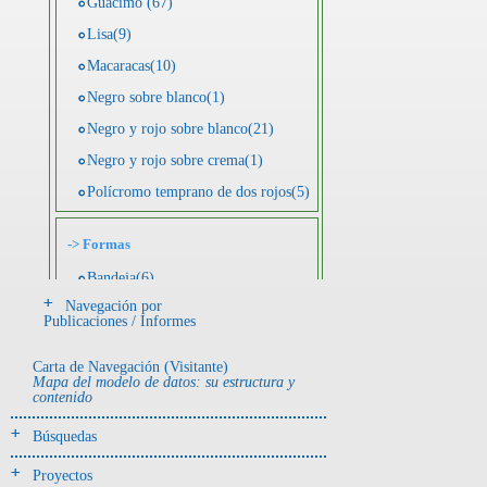
Guácimo (67)
Lisa(9)
Macaracas(10)
Negro sobre blanco(1)
Negro y rojo sobre blanco(21)
Negro y rojo sobre crema(1)
Polícromo temprano de dos rojos(5)
->
Formas
Bandeja(6)
Navegación por
Botella(4)
Publicaciones / Informes
Cuenco(190)
Carta de Navegación (Visitante)
Efigie antropomorfa(24)
Mapa del modelo de datos: su estructura y
contenido
Efigie híbrida(2)
Efigie zoomorfa(56)
Búsquedas
Incensario(13)
Proyectos