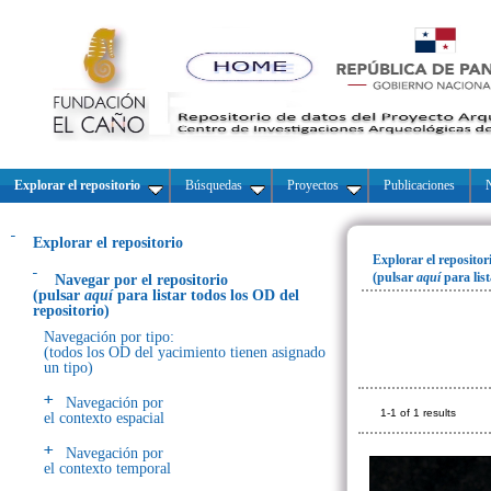
Explorar el repositorio
Búsquedas
Proyectos
Publicaciones
N
Explorar el repositorio
Explorar el repositor
(pulsar
aquí
para lis
Navegar por el repositorio
(pulsar
aquí
para listar todos los OD del
repositorio)
Navegación por tipo:
(todos los OD del yacimiento tienen asignado
un tipo)
Navegación por
1-1 of 1 results
el contexto espacial
Navegación por
el contexto temporal