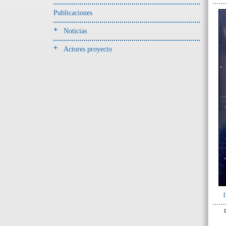
Jarra(340)
Publicaciones
Mamaderas(1)
Noticias
misceláneo(1)
Actores proyecto
Molde(1)
Olla(54)
Pedestal(6)
Plato(59)
Silbato(3)
Volante de huso(2)
-> Tipo de uso.
Artefactos no cerámicos
Herramientas, armas o
útiles(300)
->
Clase de artefacto
1
Azuela(52)