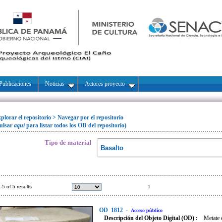
Publicaciones
Noticias
Actores proyecto
plorar el repositorio
>
Navegar por el repositorio
ulsar
aquí
para listar todos los OD del repositorio)
Tipo de material
-5 of 5 results
1
OD
1812
-
Acceso público
Descripción del Objeto Digital (OD) :
Metate 