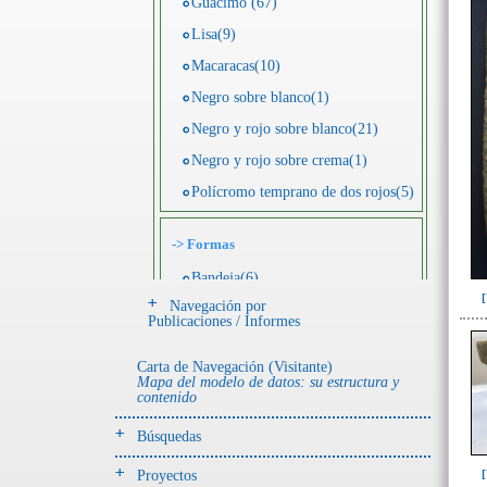
Guácimo (67)
Lisa(9)
Macaracas(10)
Negro sobre blanco(1)
Negro y rojo sobre blanco(21)
Negro y rojo sobre crema(1)
Polícromo temprano de dos rojos(5)
->
Formas
Bandeja(6)
Navegación por
Botella(4)
Publicaciones / Informes
Cuenco(190)
Carta de Navegación (Visitante)
Efigie antropomorfa(24)
Mapa del modelo de datos: su estructura y
contenido
Efigie híbrida(2)
Efigie zoomorfa(56)
Búsquedas
Incensario(13)
Proyectos