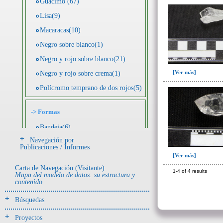
Guácimo (67)
Lisa(9)
Macaracas(10)
Negro sobre blanco(1)
Negro y rojo sobre blanco(21)
[Ver más]
Negro y rojo sobre crema(1)
Polícromo temprano de dos rojos(5)
->
Formas
Bandeja(6)
Navegación por
Botella(4)
Publicaciones / Informes
[Ver más]
Cuenco(190)
Carta de Navegación (Visitante)
Efigie antropomorfa(24)
1-4 of 4 results
Mapa del modelo de datos: su estructura y
contenido
Efigie híbrida(2)
Efigie zoomorfa(56)
Búsquedas
Incensario(13)
Proyectos