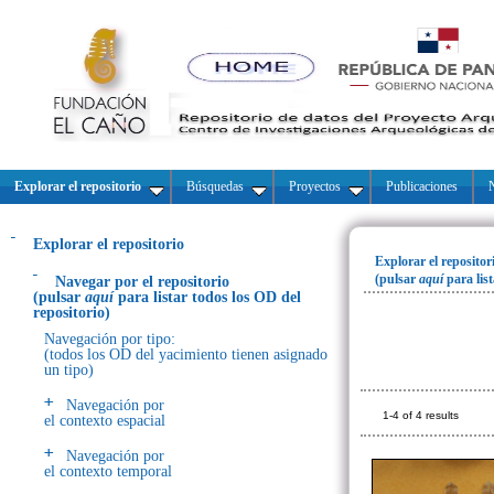
Explorar el repositorio
Búsquedas
Proyectos
Publicaciones
N
Explorar el repositorio
Explorar el repositor
(pulsar
aquí
para lis
Navegar por el repositorio
(pulsar
aquí
para listar todos los OD del
repositorio)
Navegación por tipo:
(todos los OD del yacimiento tienen asignado
un tipo)
Navegación por
1-4 of 4 results
el contexto espacial
Navegación por
el contexto temporal