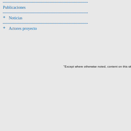
Jarra(340)
Publicaciones
Mamaderas(1)
Noticias
misceláneo(1)
Actores proyecto
Molde(1)
Olla(54)
Pedestal(6)
Plato(59)
Silbato(3)
"Except where otherwise noted, content on this si
Volante de huso(2)
-> Tipo de uso.
Artefactos no cerámicos
Herramientas, armas o útiles(300)
Objetos rituales u
ornamentales(902)
->
Clase de artefacto