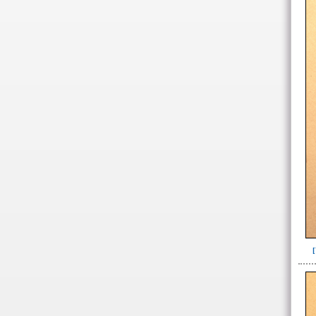
Objetos rituales u
ornamentales(902)
~Sin asignar(2)
- Datos específicos de
restos óseos humanos
- Datos específicos individuos
por sexo y edad
-> Sexo ( / edad)
Femenino(11)
Indeterminado(61)
Masculino(58)
Probablemente femenino(1)
Probablemente masculino(1)
-> Edad