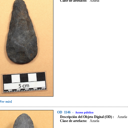
Clase de artefacto
:
Azuela
[Ver más]
OD
1146
-
Acceso público
Descripción del Objeto Digital (OD) :
Azuela 
Clase de artefacto
:
Azuela