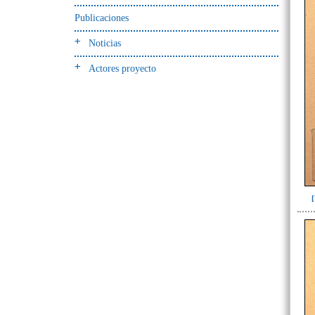
Jarra(340)
Publicaciones
Mamaderas(1)
Noticias
misceláneo(1)
Actores proyecto
Molde(1)
Olla(54)
Pedestal(6)
Plato(59)
Silbato(3)
Volante de huso(2)
-> Tipo de uso.
Artefactos no cerámicos
Herramientas, armas o
útiles(300)
->
Clase de artefacto
Azuela(52)