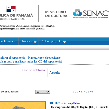
Publicaciones
Noticias
Actores proyecto
plorar el repositorio
>
Navegar por el repositorio
ulsar
aquí
para listar todos los OD del repositorio)
Clase de artefacto
-10 of 52 results
1
/
2
/
3
/
4
/
5
/
6
OD
1122
-
Acceso público
Descripción del Objeto Digital (OD) :
Azuela t