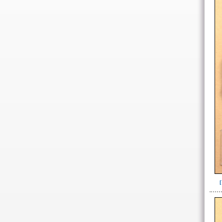
-> Tipo de material
Andesita(1)
Ardeidae(1)
Basalto(5)
Calcedonia(79)
Calcedonia y cuarzo(9)
Cobre o tumbaga(7)
Cuarzo(37)
Dientes de tiburón(2)
Felidae(5)
Oro(2)
Pristis perotteti(13)
Roca basáltica(108)
Roca gris(3)
~Sin asignar(5)