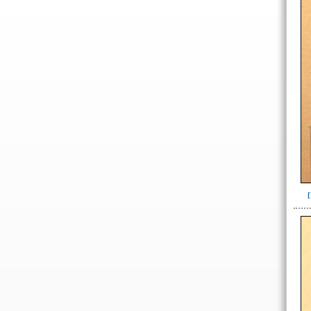
Cincel(3)
Cincel-pico(3)
Espina de raya(3)
Flauta(7)
Hacha(54)
hueso de fauna(1)
Lámina(2)
Mano de moler(2)
Metate(3)
Puntas de piedra(127)
Puntas y arpones(23)
Punzón-cuchilla(8)
Raedera(1)
Raspador(1)
Tubos de hueso(10)