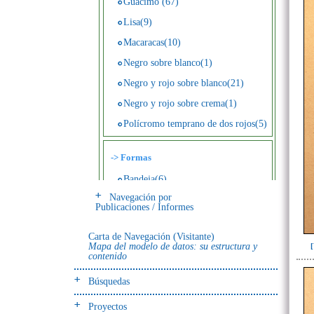
Guácimo (67)
Lisa(9)
Macaracas(10)
Negro sobre blanco(1)
Negro y rojo sobre blanco(21)
Negro y rojo sobre crema(1)
Polícromo temprano de dos rojos(5)
->
Formas
Bandeja(6)
Navegación por
Botella(4)
Publicaciones / Informes
Cuenco(190)
Carta de Navegación (Visitante)
Efigie antropomorfa(24)
Mapa del modelo de datos: su estructura y
contenido
Efigie híbrida(2)
Efigie zoomorfa(56)
Búsquedas
Incensario(13)
Proyectos