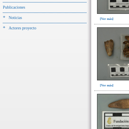
-> Hallado en la UE#:
Objetos clasificados según
Publicaciones
los UE# del GE
Noticias
[Ver más]
082(1)
Actores proyecto
096(13)
097(1)
101(1)
104(2)
105(111)
105D(4)
125(9)
[Ver más]
518(1)
->
Fase de la Matriz de Harris (MH)
(Fase de la MH a la que pertenece la
UE)
Fase I: Construcción tumba,
entierro y ofrenda I(27)