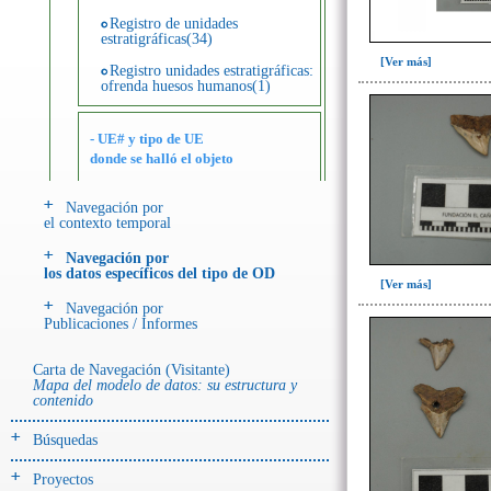
Registro de unidades
estratigráficas(34)
[Ver más]
Registro unidades estratigráficas:
ofrenda huesos humanos(1)
- UE# y tipo de UE
donde se halló el objeto
Navegación por
-> Hallado en UE del tipo:
el contexto temporal
Objetos clasificados según
los tipos de UE del GE
Navegación por
los datos específicos del tipo de OD
Depósito de cerámica(1)
[Ver más]
Navegación por
Entierro(86)
Publicaciones / Informes
Entierro-ofrenda(1)
Carta de Navegación (Visitante)
Ofrenda(51)
Mapa del modelo de datos: su estructura y
contenido
Ofrenda (?)(2)
Búsquedas
Relleno-colmatación(1)
Proyectos