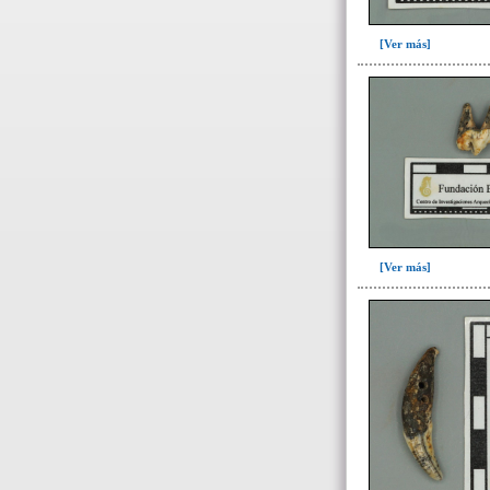
Fase II: Colmatación del entierro
y ofrenda I(3)
[Ver más]
Fase III: Colocación ofrenda II,
construcción forjado y colocación
..(2)
Fase IV: Colmatación ofrenda II
y derrumbe forjado y ofrenda
III(3)
Tumba 10(5)
Tumba 2 (934)
[Ver más]
Tumba 3 (12)
Tumba 4 (201)
Tumba 5 (95)
Tumba 6 (63)
Tumba 7 (669)
Tumba 8 (63)
Tumba 9 (322)