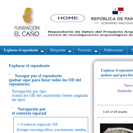
Explorar el repositorio
Búsquedas
Proyectos
Publicaciones
N
Explorar el repositorio
Explorar el repositor
(pulsar
aquí
para lis
Navegar por el repositorio
(pulsar
aquí
para listar todos los OD del
repositorio)
Naveg
limitada
Navegación por tipo:
(todos los OD del yacimiento tienen asignado
un tipo)
Navegación por
1-10 of 25 results
el contexto espacial
-> Contexto espacial: GE
(Grupo estratigráfico: yacimiento, tumba,