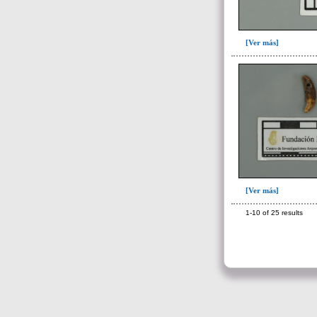
Unidad superficial (S) vinculada al
cementerio(98)
~Alineamientos de monolitos en el
yacimiento de El Caño(7)
[Ver más]
~Contexto desconocido. Objeto
recuperado en la escombrera (5)
~Sin asignar(7)
[Ver más]
1-10 of 25 results