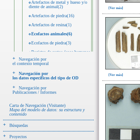
Artefactos de metal y hueso y/o
diente de animal(2)
[Ver más]
Artefactos de piedra(16)
Artefactos de resina(1)
Ecofactos animales(6)
Ecofactos de piedra(3)
Registro de restos óseos humanos
(individuos)(32)
Navegación por
el contexto temporal
Registro de unidades
estratigráficas(68)
Navegación por
[Ver más]
los datos específicos del tipo de OD
- UE# y tipo de UE
Navegación por
donde se halló el objeto
Publicaciones / Informes
Carta de Navegación (Visitante)
-> Hallado en UE del tipo:
Mapa del modelo de datos: su estructura y
Objetos clasificados según
contenido
los tipos de UE del GE
Búsquedas
Derrumbe(1)
Entierro(97)
Proyectos