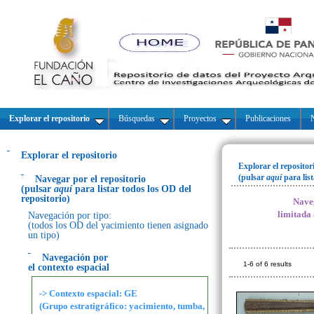
Explorar el repositorio
Búsquedas
Proyectos
Publicaciones
N
Explorar el repositorio
Explorar el repositor
(pulsar
aquí
para lis
Navegar por el repositorio
(pulsar
aquí
para listar todos los OD del
repositorio)
Naveg
limitada
Navegación por tipo:
(todos los OD del yacimiento tienen asignado
un tipo)
Navegación por
1-6 of 6 results
el contexto espacial
-> Contexto espacial: GE
(Grupo estratigráfico: yacimiento, tumba,