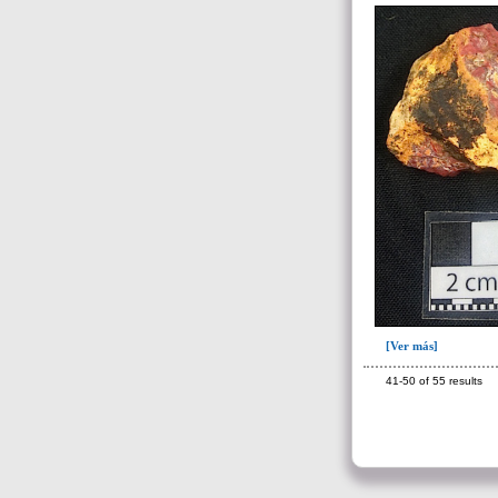
~Sin asignar(7)
[Ver más]
41-50 of 55 results