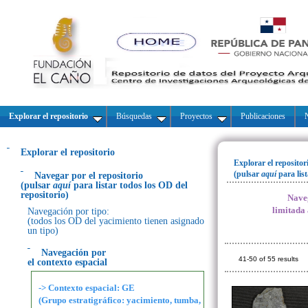
Explorar el repositorio
Búsquedas
Proyectos
Publicaciones
N
Explorar el repositorio
Explorar el repositor
(pulsar
aquí
para lis
Navegar por el repositorio
(pulsar
aquí
para listar todos los OD del
repositorio)
Naveg
limitada
Navegación por tipo:
(todos los OD del yacimiento tienen asignado
un tipo)
Navegación por
41-50 of 55 results
el contexto espacial
-> Contexto espacial: GE
(Grupo estratigráfico: yacimiento, tumba,