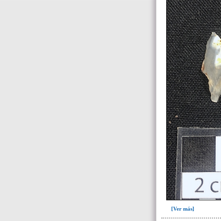
Fase II: Colmatación parcial fosa
(abandono temporal)(18)
Fase III: Finalización obra.
Colocación ofrendas I y II(9)
Fase IV: Colmatación entierro y
ofrendas. Derrumbe forjado
cámara fu..(11)
Fase V: Construcción espacio
ofrenda y colocación ofrenda
III(15)
Fase VI: Derrumbe forjado,
ofrenda III. Colmatación total
fosa(5)
Tumba 8 (63)
Tumba 9 (322)
Unidad superficial (S) vinculada al
cementerio(98)
~Alineamientos de monolitos en el
yacimiento de El Caño(7)
~Contexto desconocido. Objeto
[Ver más]
recuperado en la escombrera (5)