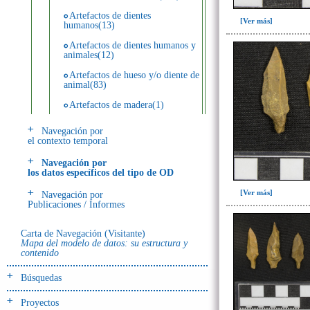
Artefactos de dientes
[Ver más]
humanos(13)
Artefactos de dientes humanos y
animales(12)
Artefactos de hueso y/o diente de
animal(83)
Artefactos de madera(1)
Artefactos de metal(28)
Navegación por
el contexto temporal
Artefactos de piedra(55)
Navegación por
Artefactos de resina(11)
los datos específicos del tipo de OD
Ecofactos animales(25)
[Ver más]
Navegación por
Publicaciones / Informes
Ecofactos de piedra(5)
Registro de restos óseos humanos
Carta de Navegación (Visitante)
(individuos)(42)
Mapa del modelo de datos: su estructura y
contenido
Registro de unidades
estratigráficas(113)
Búsquedas
Registro unidades estratigráficas:
ofrenda huesos humanos(1)
Proyectos