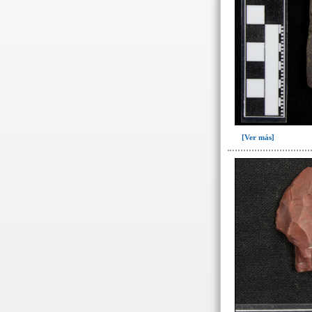
Relleno-colmatación(1)
~Sin asignar(7)
-> Hallado en la UE#:
Objetos clasificados según
los UE# del GE
087(1)
108(1)
[Ver más]
109(4)
251(2)
252(96)
253(1)
254(1)
257(61)
263(4)
280(1)