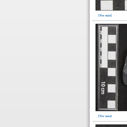
283(4)
284(1)
[Ver más]
300(101)
301(227)
322(1)
324(11)
327(13)
328(13)
391(1)
Escombrera o criba(1)
~Sin asignar(7)
->
Fase de la Matriz de Harris (MH)
(Fase de la MH a la que pertenece la
UE)
[Ver más]
Fase I: Construcción tumba
(inicio obra)(55)