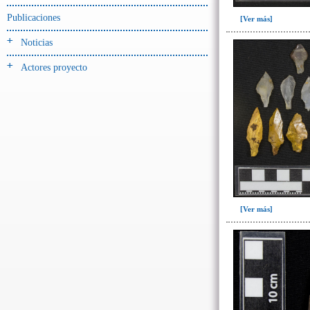
Publicaciones
- UE# y tipo de UE
[Ver más]
donde se halló el objeto
Noticias
-> Hallado en UE del tipo:
Actores proyecto
Objetos clasificados según
los tipos de UE del GE
Corte(1)
Depósito (7)
Derrumbe(153)
Derrumbe-ofrenda(1)
Deslizamiento de materiales(13)
[Ver más]
Entierro(228)
Forjado y ofrenda en posición
primaria(1)
Nivel arbitrario(1)
Ofrenda(105)
Relleno(29)